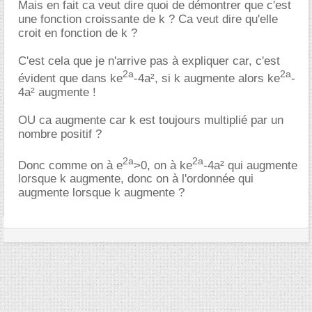
Mais en fait ca veut dire quoi de démontrer que c'est
une fonction croissante de k ? Ca veut dire qu'elle
croit en fonction de k ?
C'est cela que je n'arrive pas à expliquer car, c'est
2a
2a
évident que dans ke
-4a², si k augmente alors ke
-
4a² augmente !
OU ca augmente car k est toujours multiplié par un
nombre positif ?
2a
2a
Donc comme on à e
>0, on à ke
-4a² qui augmente
lorsque k augmente, donc on à l'ordonnée qui
augmente lorsque k augmente ?