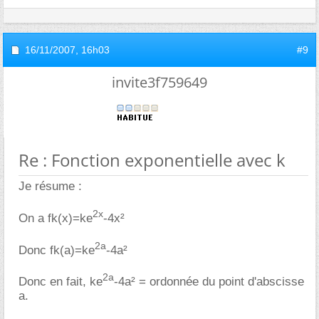
16/11/2007,
16h03
#9
invite3f759649
Re : Fonction exponentielle avec k
Je résume :
2x
On a fk(x)=ke
-4x²
2a
Donc fk(a)=ke
-4a²
2a
Donc en fait, ke
-4a² = ordonnée du point d'abscisse
a.