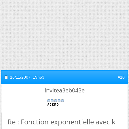
16/11/2007,
19h53
#10
invitea3eb043e
Re : Fonction exponentielle avec k