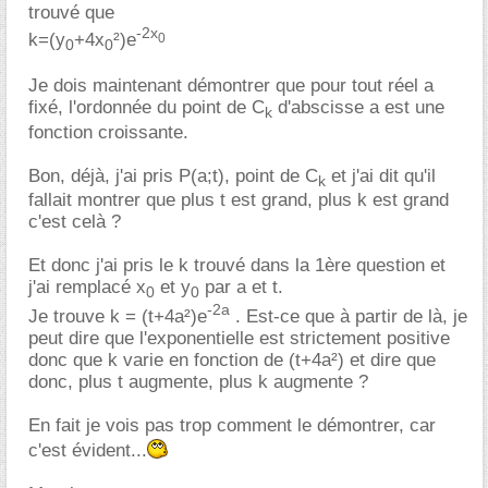
trouvé que
-2x
k=(y
+4x
²)e
0
0
0
Je dois maintenant démontrer que pour tout réel a
fixé, l'ordonnée du point de C
d'abscisse a est une
k
fonction croissante.
Bon, déjà, j'ai pris P(a;t), point de C
et j'ai dit qu'il
k
fallait montrer que plus t est grand, plus k est grand
c'est celà ?
Et donc j'ai pris le k trouvé dans la 1ère question et
j'ai remplacé x
et y
par a et t.
0
0
-2a
Je trouve k = (t+4a²)e
. Est-ce que à partir de là, je
peut dire que l'exponentielle est strictement positive
donc que k varie en fonction de (t+4a²) et dire que
donc, plus t augmente, plus k augmente ?
En fait je vois pas trop comment le démontrer, car
c'est évident...