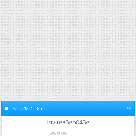
14/11/2007,
19h18
#4
invitea3eb043e