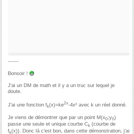
------
Bonsoir !
J'ai un DM de math et il y a un truc sur lequel je
doute.
2x
J'ai une fonction f
(x)=ke
-4x² avec k un réel donné.
k
Je viens de démontrer que par un point M(x
;y
)
0
0
passe une seule et unique courbe C
(courbe de
k
f
(x)). Donc là c'est bon, dans cette démonstration, j'ai
k