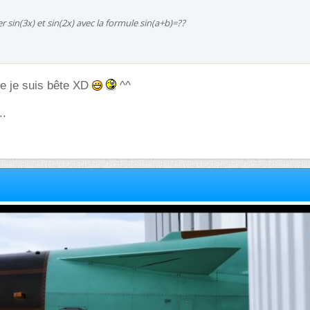
ser sin(3x) et sin(2x) avec la formule sin(a+b)=??
ue je suis bête XD
^^
..