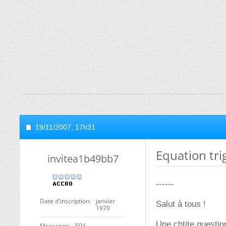
19/11/2007,
17h31
Equation tri
invitea1b49bb7
------
Date d'inscription
janvier
Salut à tous !
1970
Une chtite questio
Messages
504