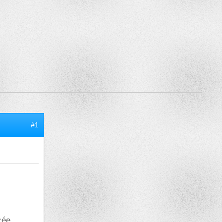
#1
ée...