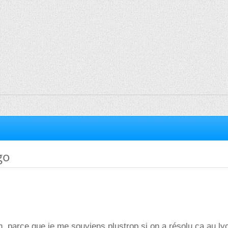
go
n, parce que je me souviens plustrop si on a résolu ça au lyc