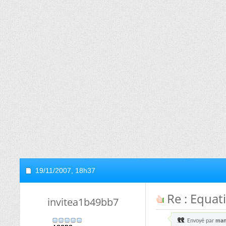
19/11/2007,
18h37
Re : Equati
invitea1b49bb7
Envoyé par
man