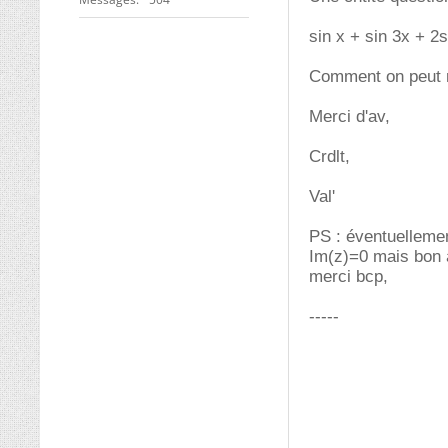
sin x + sin 3x + 2
Comment on peut 
Merci d'av,
Crdlt,
Val'
PS : éventuellemen
Im(z)=0 mais bon à
merci bcp,
-----