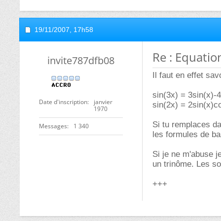
19/11/2007,
17h58
Re : Equatio
invite787dfb08
Il faut en effet sav
sin(3x) = 3sin(x)-4
Date d'inscription
janvier
sin(2x) = 2sin(x)c
1970
Si tu remplaces da
Messages
1 340
les formules de ba
Si je ne m'abuse j
un trinôme. Les so
+++