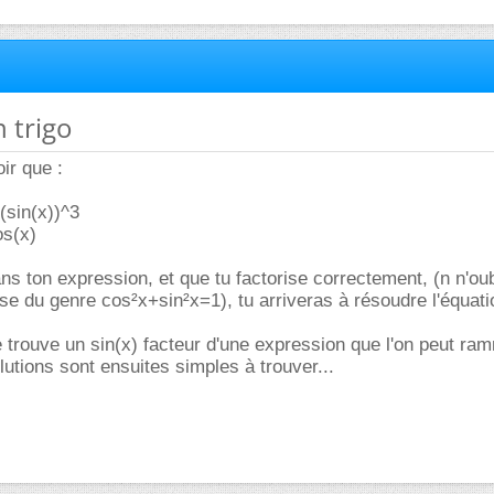
n trigo
oir que :
(sin(x))^3
os(x)
ns ton expression, et que tu factorise correctement, (n n'ou
se du genre cos²x+sin²x=1), tu arriveras à résoudre l'équati
e trouve un sin(x) facteur d'une expression que l'on peut ra
lutions sont ensuites simples à trouver...