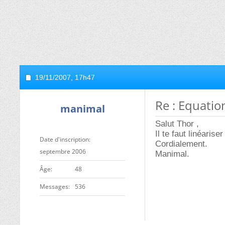
19/11/2007,
17h47
Re : Equatio
manimal
Salut Thor ,
Il te faut linéaris
Date d'inscription
Cordialement.
septembre 2006
Manimal.
ge
48
Messages
536