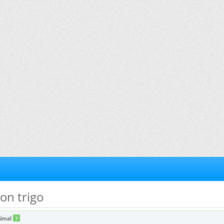
on trigo
imal