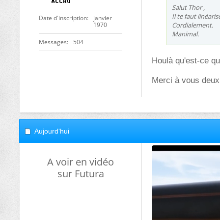
Salut Thor ,
Il te faut linéari
Date d'inscription
janvier
1970
Cordialement.
Manimal.
Messages
504
Houlà qu'est-ce q
Merci à vous deux
Aujourd'hui
A voir en vidéo
sur Futura