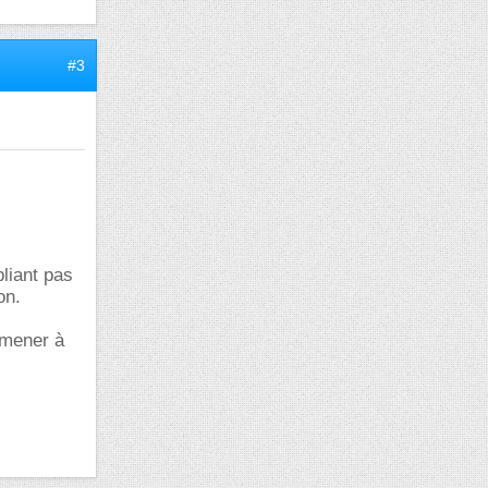
#3
bliant pas
on.
mmener à