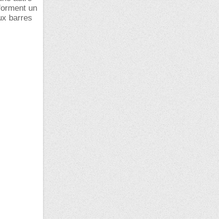
 forment un
ux barres