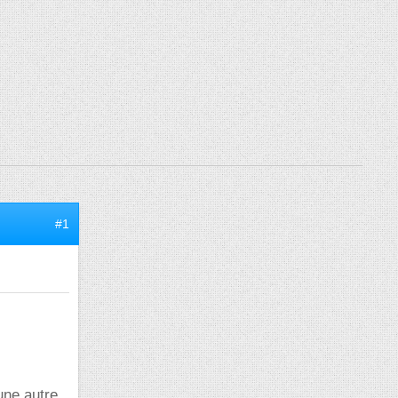
#1
une autre