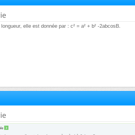
ie
e longueur, elle est donnée par : c² = a² + b² -2abcosB.
ie
ple