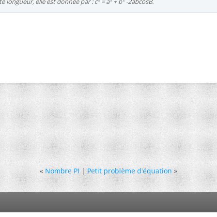
tte longueur, elle est donnée par : c² = a² + b² -2abcosB.
«
Nombre PI
|
Petit problème d'équation
»