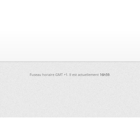
Fuseau horaire GMT +1. Il est actuellement
16h59
.