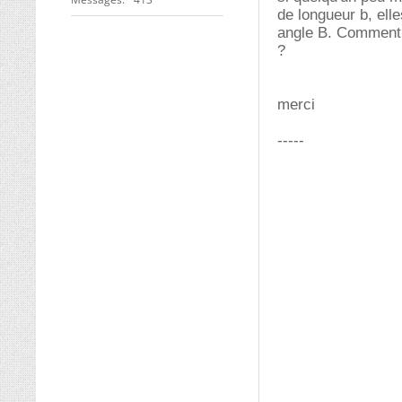
de longueur b, elle
angle B. Comment c
?
merci
-----