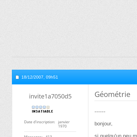
18/12/2007,
09h51
Géométrie
invite1a7050d5
------
Date d'inscription
janvier
bonjour,
1970
si quelqu'un peu m
Messages
413