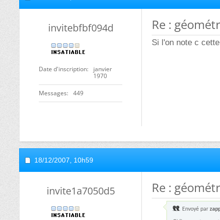
Re : géométr
invitebfbf094d
Si l'on note c cett
Date d'inscription
janvier
1970
Messages
449
18/12/2007,
10h59
Re : géométr
invite1a7050d5
Envoyé par
zap