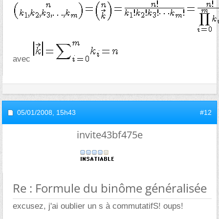
avec
05/01/2008,
15h43
#12
invite43bf475e
Re : Formule du binôme généralisée
excusez, j'ai oublier un s à commutatifS! oups!