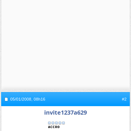
05/01/2008,
08h16
#2
invite1237a629