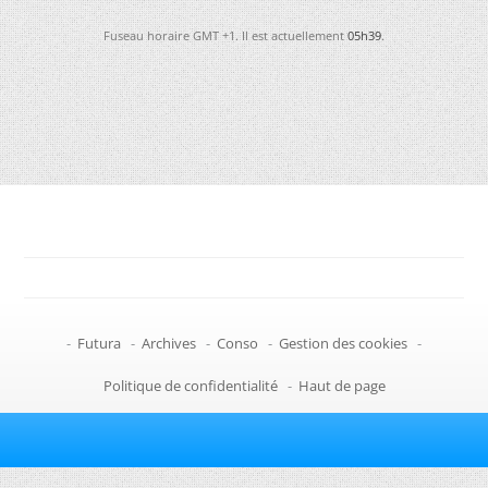
Fuseau horaire GMT +1. Il est actuellement
05h39
.
-
Futura
-
Archives
-
Conso
-
Gestion des cookies
-
Politique de confidentialité
-
Haut de page