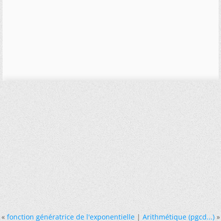
«
fonction génératrice de l'exponentielle
|
Arithmétique (pgcd...)
»