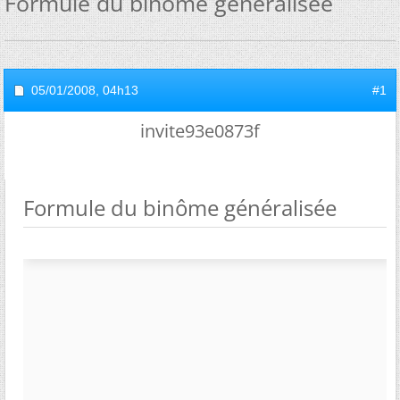
Formule du binôme généralisée
05/01/2008,
04h13
#1
invite93e0873f
Formule du binôme généralisée