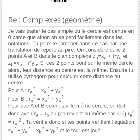
Re : Complexes (géométrie)
Je vais traiter le cas simple où le cercle est centré en
0 parce que sinon on se perd facilement dans les
notations. Tu peux te ramener dans ce cas par une
translation de repère au pire. On considère donc 2
points A et B dans le plan complexe z
=x
+ i*y
et
a
a
a
z
=x
+ i*y
. Si ces 2 points sont sur le même cercle
b
b
b
alors, leur distance au centre est la même. Ensuite tu
utilise pythagore pour calculer cette distance au
centre :
2
2
2
Pour A : r
= x
+ y
a
a
a
2
2
2
Pour B : r
= x
+ y
b
b
b
Pour que A et B soient sur le même cercle, on doit
2
donc avoir r
= r
ou (ca revient au même car r>0) r
a
b
a
2
= r
. Tu vérifie donc si tes points vérifient l'équation
b
2
2
2
2
x
+ y
= x
+ y
et le tour est joué.
a
a
b
b