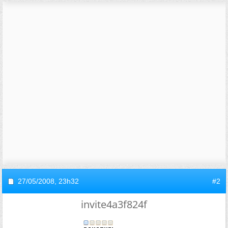
27/05/2008,
23h32
#2
invite4a3f824f