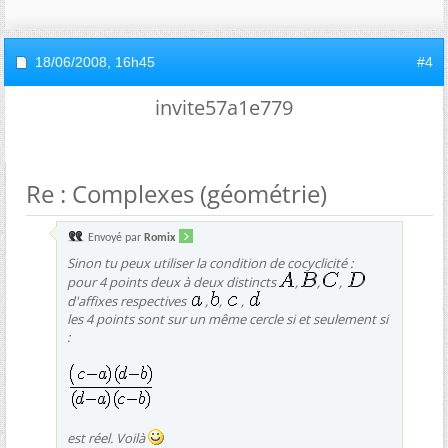
18/06/2008,
16h45
#4
invite57a1e779
Re : Complexes (géométrie)
Envoyé par
Romix
Sinon tu peux utiliser la condition de cocyclicité :
pour 4 points deux à deux distincts
,
,
,
d'affixes respectives
,
,
,
les 4 points sont sur un même cercle si et seulement si
:
est réel. Voilà