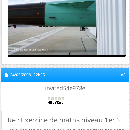
24/09/2008,
22h25
#5
invited54e978e
Re : Exercice de maths niveau 1er S