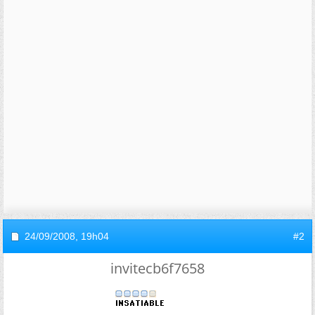
24/09/2008,
19h04
#2
invitecb6f7658