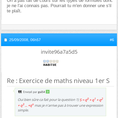
On a pas fait de cours sur les types de formules donc
je ne l'ai connais pas. Pourrait tu m'en donner une s'il
te plaît.
25/09/2008,
06h57
#6
invite96a7a5d5
Re : Exercice de maths niveau 1er S
Envoyé par
gui54
0
1
2
Oui bien sûre ca fait pour la question 1)
S = q
+ q
+ q
3
n
+ q
... +q
mas je n'arrive pas à trouver une expression
simple.