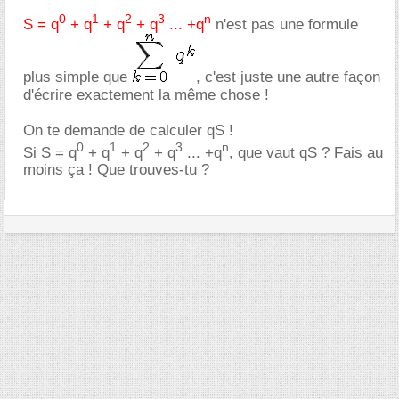
0
1
2
3
n
S = q
+ q
+ q
+ q
... +q
n'est pas une formule
plus simple que
, c'est juste une autre façon
d'écrire exactement la même chose !
On te demande de calculer qS !
0
1
2
3
n
Si S = q
+ q
+ q
+ q
... +q
, que vaut qS ? Fais au
moins ça ! Que trouves-tu ?