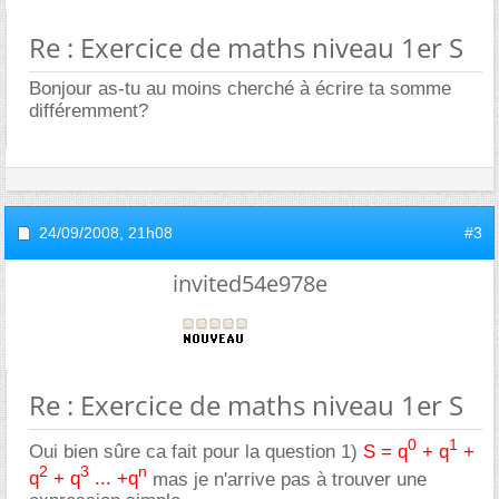
Re : Exercice de maths niveau 1er S
Bonjour as-tu au moins cherché à écrire ta somme
différemment?
24/09/2008,
21h08
#3
invited54e978e
Re : Exercice de maths niveau 1er S
0
1
Oui bien sûre ca fait pour la question 1)
S = q
+ q
+
2
3
n
q
+ q
... +q
mas je n'arrive pas à trouver une