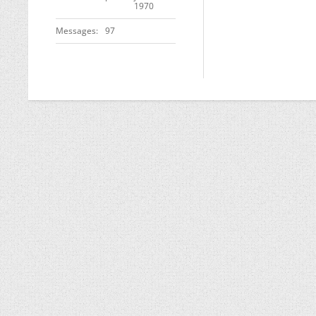
1970
Messages
97