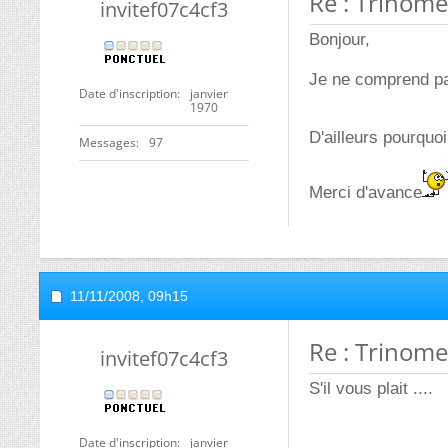
Re : Trinome
invitef07c4cf3
Bonjour,
Je ne comprend pa
Date d'inscription
janvier
1970
D'ailleurs pourquo
Messages
97
Merci d'avance
11/11/2008,
09h15
Re : Trinome
invitef07c4cf3
S'il vous plait ....
Date d'inscription
janvier