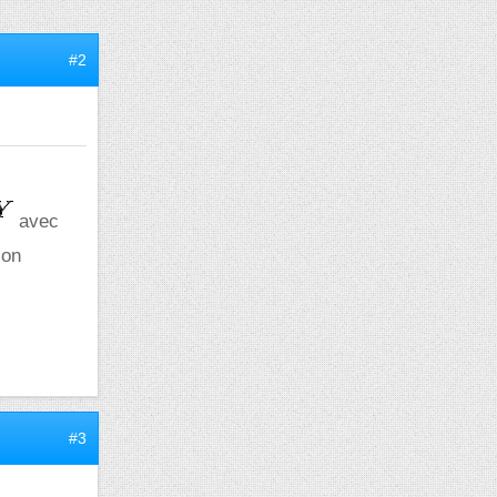
#2
avec
ion
#3