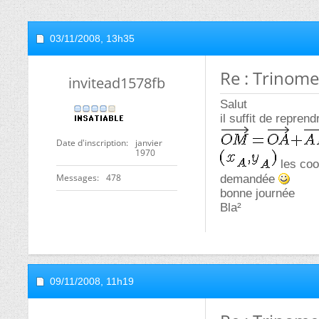
03/11/2008,
13h35
Re : Trinome
invitead1578fb
Salut
il suffit de reprend
Date d'inscription
janvier
1970
les coo
Messages
478
demandée
bonne journée
Bla²
09/11/2008,
11h19