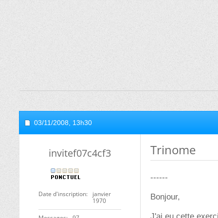
03/11/2008,
13h30
Trinome
invitef07c4cf3
------
Date d'inscription
janvier
Bonjour,
1970
J'ai eu cette exer
Messages
97