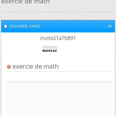
exercie de math
12/11/2008,
14h51
#1
invite21a7b891
exercie de math