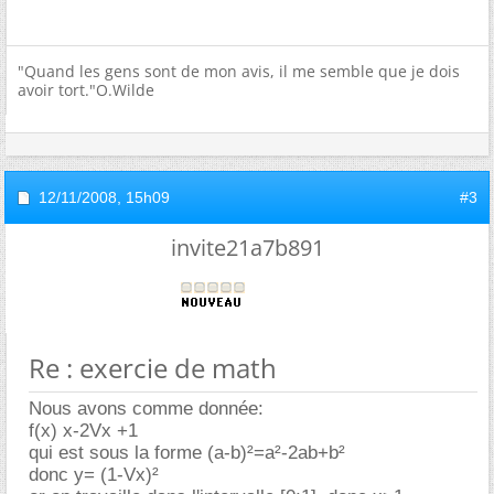
"Quand les gens sont de mon avis, il me semble que je dois
avoir tort."O.Wilde
12/11/2008,
15h09
#3
invite21a7b891
Re : exercie de math
Nous avons comme donnée:
f(x) x-2Vx +1
qui est sous la forme (a-b)²=a²-2ab+b²
donc y= (1-Vx)²