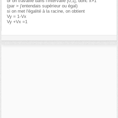
or on travaille dans l'intervalle [0;1], donc x>1
(par > j'entendais supérieur ou égal)
si on met l'égalité à la racine, on obtient
Vy = 1-Vx
Vy +Vx =1