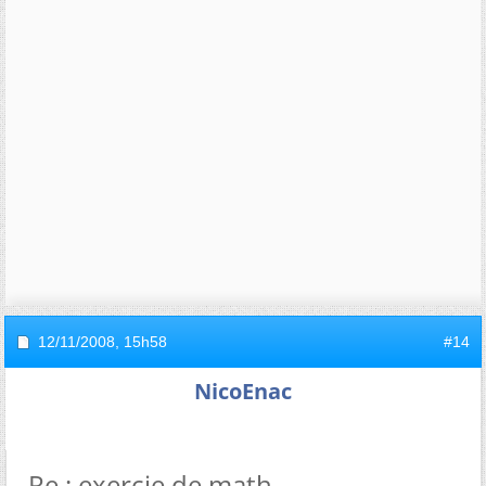
12/11/2008,
15h58
#14
NicoEnac
Re : exercie de math