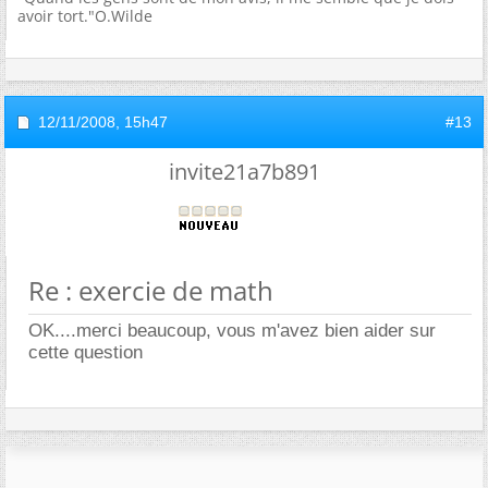
avoir tort."O.Wilde
12/11/2008,
15h47
#13
invite21a7b891
Re : exercie de math
OK....merci beaucoup, vous m'avez bien aider sur
cette question