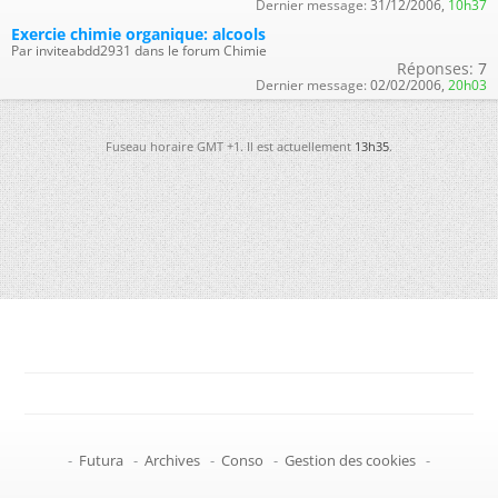
Dernier message:
31/12/2006,
10h37
Exercie chimie organique: alcools
Par inviteabdd2931 dans le forum Chimie
Réponses:
7
Dernier message:
02/02/2006,
20h03
Fuseau horaire GMT +1. Il est actuellement
13h35
.
-
Futura
-
Archives
-
Conso
-
Gestion des cookies
-