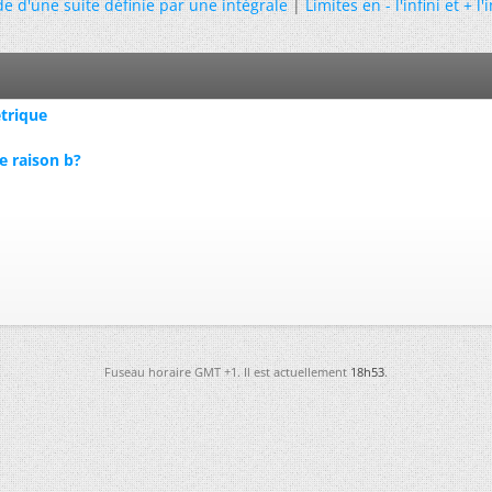
e d'une suite définie par une intégrale
|
Limites en - l'infini et + l'i
étrique
 raison b?
Fuseau horaire GMT +1. Il est actuellement
18h53
.