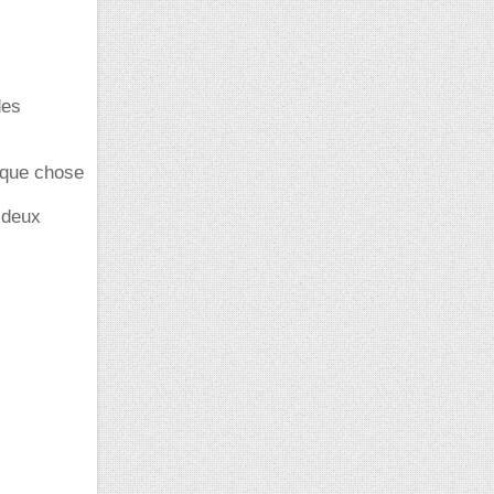
des
lque chose
 deux