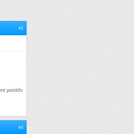
#2
nt positifs
#3