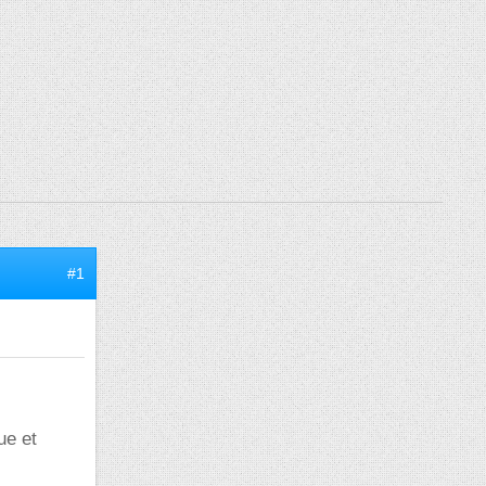
#1
ue et