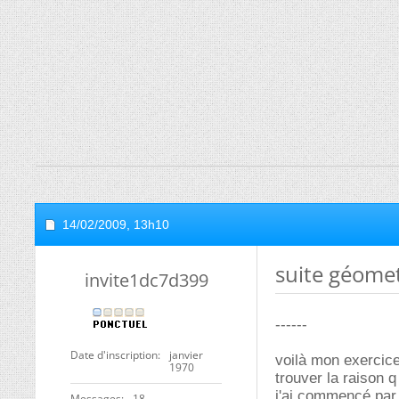
14/02/2009,
13h10
suite géome
invite1dc7d399
------
Date d'inscription
janvier
voilà mon exercice
1970
trouver la raison q
j'ai commencé par
Messages
18