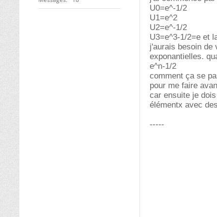
U0=e^-1/2
U1=e^2
U2=e^-1/2
U3=e^3-1/2=e et la
j'aurais besoin de
exponantielles. q
e^n-1/2
comment ça se pas
pour me faire ava
car ensuite je doi
élémentx avec de
-----