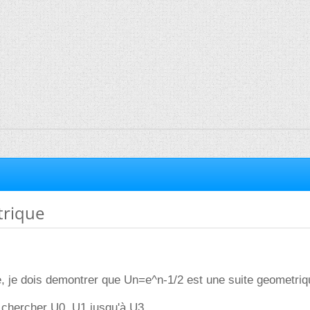
trique
, je dois demontrer que Un=e^n-1/2 est une suite geometriq
 chercher U0, U1 jusqu'à U3