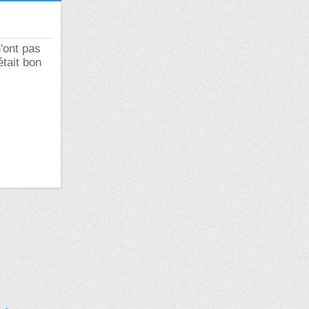
'ont pas
était bon