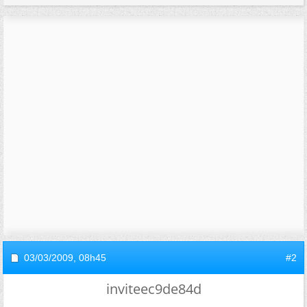
03/03/2009,
08h45
#2
inviteec9de84d