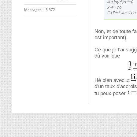
x
x
lim ln(e
)/e
=0
x -> +oo
Messages
3 572
Ca l'est aussi en 
Non, et de toute f
est important).
Ce que je t'ai sug
dû voir que
Hé bien avec
d'un taux d'accroi
tu peux poser