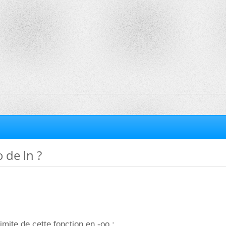
 de ln ?
limite de cette fonction en -oo :