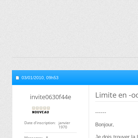
03/01/2010,
09h53
Limite en -oo
invite0630f44e
------
Date d'inscription
janvier
Bonjour,
1970
Je dois trouver la 
Messages
8