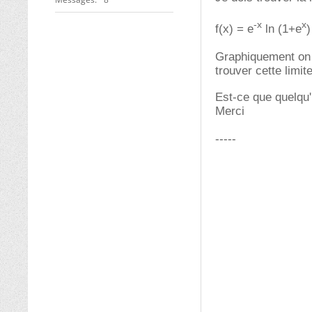
-x
x
f(x) = e
ln (1+e
)
Graphiquement on v
trouver cette limite
Est-ce que quelqu'
Merci
-----