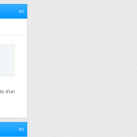
#2
te d'un
#3