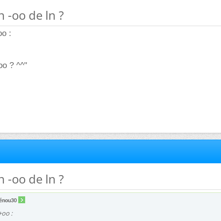
n -oo de ln ?
oo :
oo ? ^^"
n -oo de ln ?
énou30
+oo :