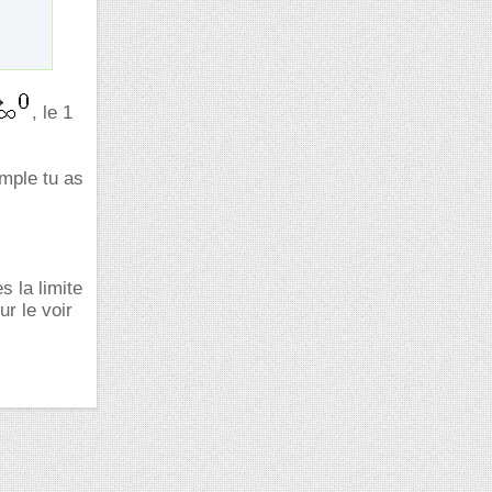
, le 1
emple tu as
s la limite
r le voir