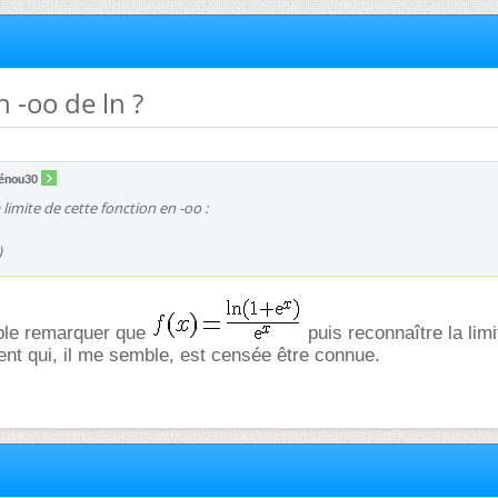
n -oo de ln ?
énou30
a limite de cette fonction en -oo :
)
ple remarquer que
puis reconnaître la limi
nt qui, il me semble, est censée être connue.