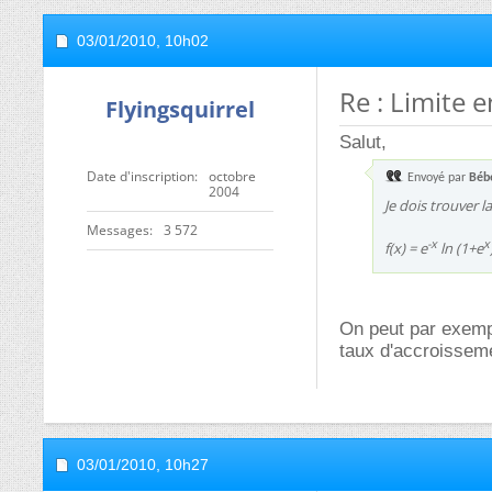
03/01/2010,
10h02
Re : Limite e
Flyingsquirrel
Salut,
Date d'inscription
octobre
Envoyé par
Béb
2004
Je dois trouver l
Messages
3 572
-x
x
f(x) = e
ln (1+e
On peut par exem
taux d'accroisseme
03/01/2010,
10h27