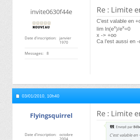
Re : Limite e
invite0630f44e
C'est valable en +
x
x
lim ln(e
)/e
=0
x -> +oo
Date d'inscription
janvier
Ca l'est aussi en -
1970
Messages
8
03/01/2010,
10h40
Re : Limite e
Flyingsquirrel
Envoyé par
Béb
Date d'inscription
octobre
C'est valable en 
2004