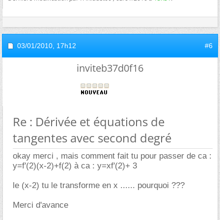
03/01/2010,
17h12
#6
inviteb37d0f16
Re : Dérivée et équations de
tangentes avec second degré
okay merci , mais comment fait tu pour passer de ca :
y=f'(2)(x-2)+f(2) à ca : y=xf'(2)+ 3
le (x-2) tu le transforme en x ...... pourquoi ???
Merci d'avance