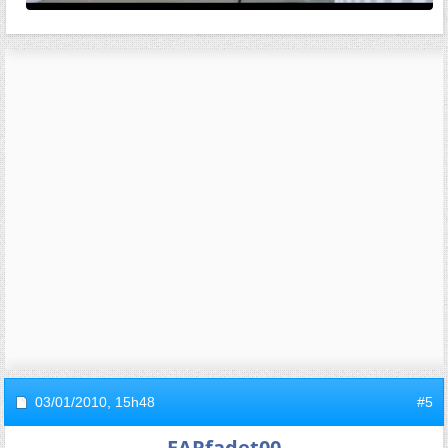
03/01/2010,
15h48
#5
FARfadet00