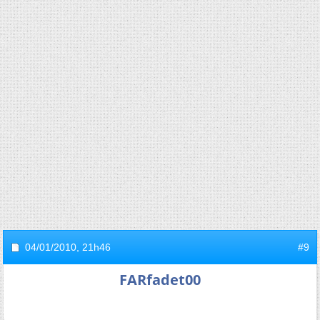
04/01/2010,
21h46
#9
FARfadet00