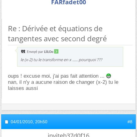
FARfadet00
Re : Dérivée et équations de
tangentes avec second degré
Envoyé par
LiiLOo
le (x-2) tu le transforme en x ...... pourquoi ???
oups ! excuse moi, j'ai pas fait attention ...
nan, il n'y a aucune raison de changer (x-2) tu le
laisses aussi
04/01/2010,
20h50
#8
inviteb37d0f16