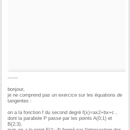
------
bonjour,
je ne comprend pas un exercice sur les équations de
tangentes :
on a la fonction f du second degré f(x)=ax2+bx+c ,
dont la parabole P passe par les points A(0;1) et
B(2;3).
puis on a le point E(1;-4) formé par l'intersection des