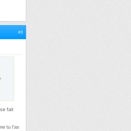
#3
e
se fait
e tu l'as