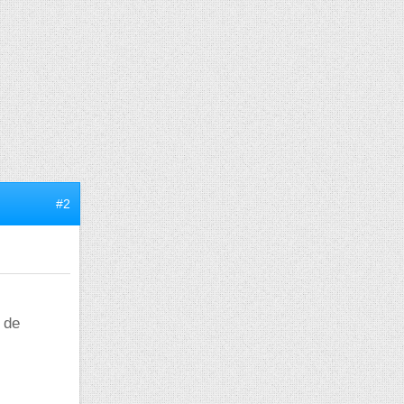
#2
 de