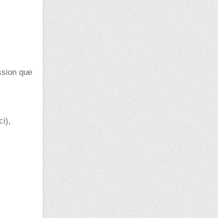
ession que
ci),