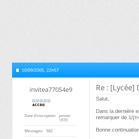
10/09/2005,
22h57
Re : [Lycée]
invitea77054e9
Salut,
Dans la dernière e
Date d'inscription
janvier
remarquer de 1/(n
1970
Bonne continuatio
Messages
582