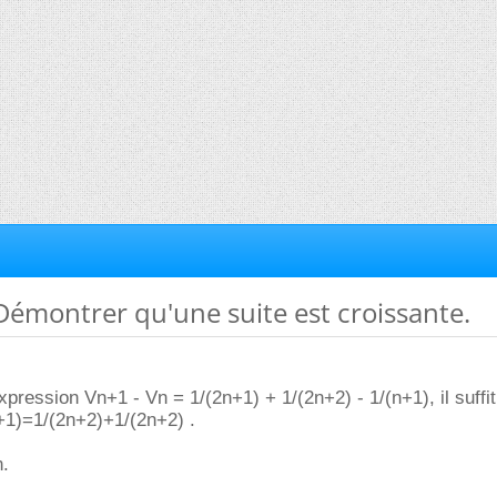
 Démontrer qu'une suite est croissante.
xpression Vn+1 - Vn = 1/(2n+1) + 1/(2n+2) - 1/(n+1), il suffit
+1)=1/(2n+2)+1/(2n+2) .
n.