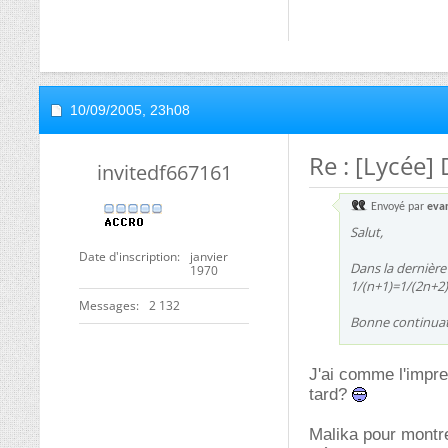
10/09/2005,
23h08
Re : [Lycée]
invitedf667161
Envoyé par
evar
Salut,
Date d'inscription
janvier
Dans la dernière 
1970
1/(n+1)=1/(2n+2)
Messages
2 132
Bonne continuat
J'ai comme l'impres
tard?
Malika pour montre