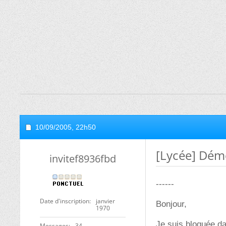
10/09/2005,
22h50
[Lycée] Démo
invitef8936fbd
------
Date d'inscription
janvier
Bonjour,
1970
Je suis bloquée da
Messages
34