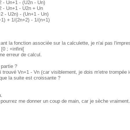
 - Un+1 - (U2n - Un)
2 - Un+1 - U2n + Un
2 - U2n) - (Un+1 - Un)
1) + 1/(2n+2) - 1/(n+1)
nt la fonction associée sur la calculette, je n'ai pas l'impr
[0 ; +infini[
une erreur de calcul.
 partie ?
i trouvé Vn+1 - Vn (car visiblement, je dois m'etre trompée i
e la suite est croissante ?
u.
 pourrez me donner un coup de main, car je sèche vraiment.