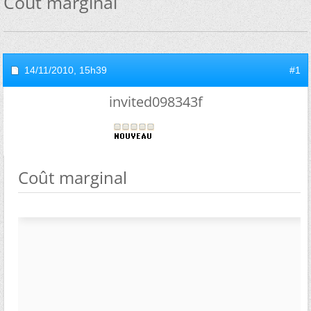
Coût marginal
14/11/2010,
15h39
#1
invited098343f
Coût marginal