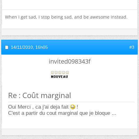
When I get sad, I stop being sad, and be awesome instead.
14/11/2010,
16h05
#3
invited098343f
Re : Coût marginal
Oui Merci , ca j'ai deja fait
!
C'est a partir du cout marginal que je bloque ...