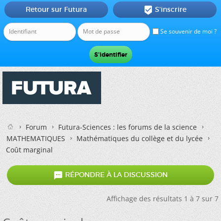
Retour sur Futura
S'inscrire

Se souvenir de moi ?
Forum
Futura-Sciences : les forums de la science
MATHEMATIQUES
Mathématiques du collège et du lycée
Coût marginal

RÉPONDRE À LA DISCUSSION
Affichage des résultats 1 à 7 sur 7