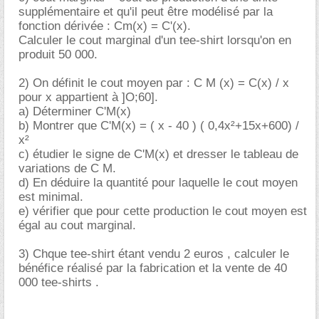
supplémentaire et qu'il peut être modélisé par la
fonction dérivée : Cm(x) = C'(x).
Calculer le cout marginal d'un tee-shirt lorsqu'on en
produit 50 000.
2) On définit le cout moyen par : C M (x) = C(x) / x
pour x appartient à ]O;60].
a) Déterminer C'M(x)
b) Montrer que C'M(x) = ( x - 40 ) ( 0,4x²+15x+600) /
x²
c) étudier le signe de C'M(x) et dresser le tableau de
variations de C M.
d) En déduire la quantité pour laquelle le cout moyen
est minimal.
e) vérifier que pour cette production le cout moyen est
égal au cout marginal.
3) Chque tee-shirt étant vendu 2 euros , calculer le
bénéfice réalisé par la fabrication et la vente de 40
000 tee-shirts .