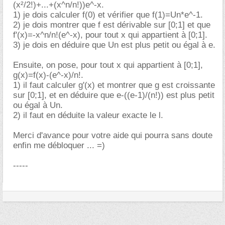
(x²/2!)+...+(x^n/n!))e^-x.
1) je dois calculer f(0) et vérifier que f(1)=Un*e^-1.
2) je dois montrer que f est dérivable sur [0;1] et que
f'(x)=-x^n/n!(e^-x), pour tout x qui appartient à [0;1].
3) je dois en déduire que Un est plus petit ou égal à e.
Ensuite, on pose, pour tout x qui appartient à [0;1],
g(x)=f(x)-(e^-x)/n!.
1) il faut calculer g'(x) et montrer que g est croissante
sur [0;1], et en déduire que e-((e-1)/(n!)) est plus petit
ou égal à Un.
2) il faut en déduite la valeur exacte le l.
Merci d'avance pour votre aide qui pourra sans doute
enfin me débloquer ... =)
-----