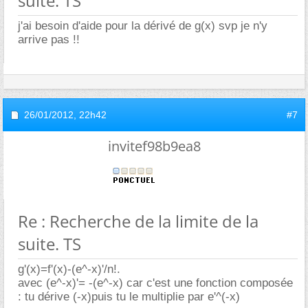
suite. TS
j'ai besoin d'aide pour la dérivé de g(x) svp je n'y
arrive pas !!
26/01/2012,
22h42
#7
invitef98b9ea8
Re : Recherche de la limite de la
suite. TS
g'(x)=f'(x)-(e^-x)'/n!.
avec (e^-x)'= -(e^-x) car c'est une fonction composée
: tu dérive (-x)puis tu le multiplie par e'^(-x)