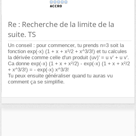
Re : Recherche de la limite de la
suite. TS
Un conseil : pour commencer, tu prends n=3 soit la
fonction exp(-x) (1 + x + x²/2 + x^3/3!) et tu calcules
la dérivée comme celle d'un produit (uv)' = u v' + u v'.
Ca donne exp(-x) (1 + x + x²/2) - exp(-x) (1 + x + x²/2
+ x^3/3!) = - exp(-x) x^3/3!
Tu peux ensuite généraliser quand tu auras vu
comment ça se simplifie.