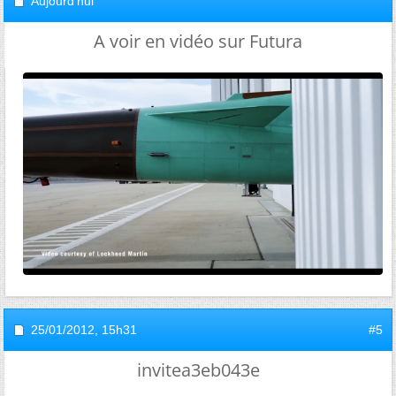
Aujourd'hui
A voir en vidéo sur Futura
25/01/2012,
15h31
#5
invitea3eb043e