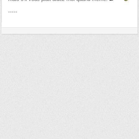
-----