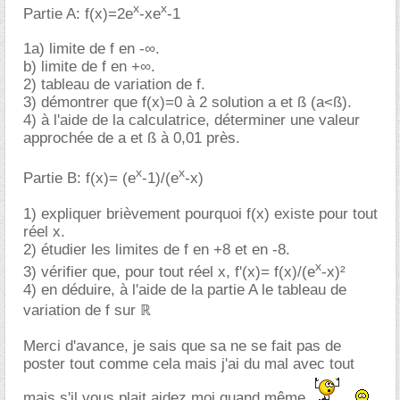
x
x
Partie A: f(x)=2e
-xe
-1
1a) limite de f en -∞.
b) limite de f en +∞.
2) tableau de variation de f.
3) démontrer que f(x)=0 à 2 solution a et ß (a<ß).
4) à l'aide de la calculatrice, déterminer une valeur
approchée de a et ß à 0,01 près.
x
x
Partie B: f(x)= (e
-1)/(e
-x)
1) expliquer brièvement pourquoi f(x) existe pour tout
réel x.
2) étudier les limites de f en +8 et en -8.
x
3) vérifier que, pour tout réel x, f'(x)= f(x)/(e
-x)²
4) en déduire, à l'aide de la partie A le tableau de
variation de f sur ℝ
Merci d'avance, je sais que sa ne se fait pas de
poster tout comme cela mais j'ai du mal avec tout
mais s'il vous plait aidez moi quand même.