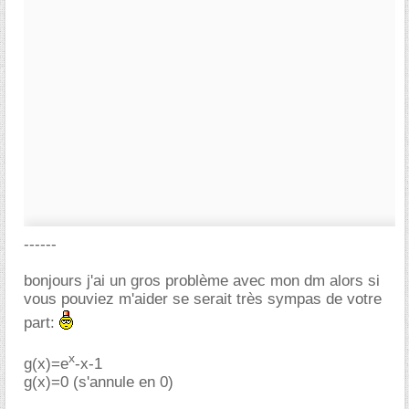
------
bonjours j'ai un gros problème avec mon dm alors si
vous pouviez m'aider se serait très sympas de votre
part:
x
g(x)=e
-x-1
g(x)=0 (s'annule en 0)