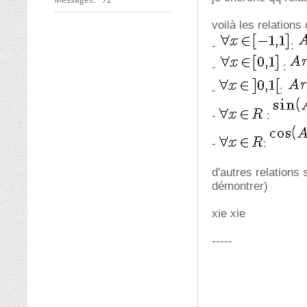
voilà les relations q
-
:
-
:
-
:
-
:
-
:
d'autres relations
démontrer)
xie xie
-----