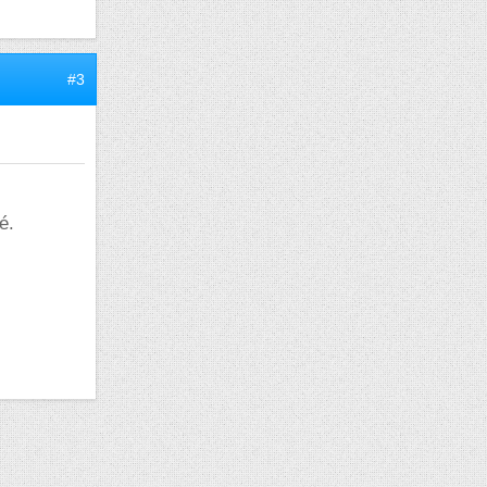
#3
é.