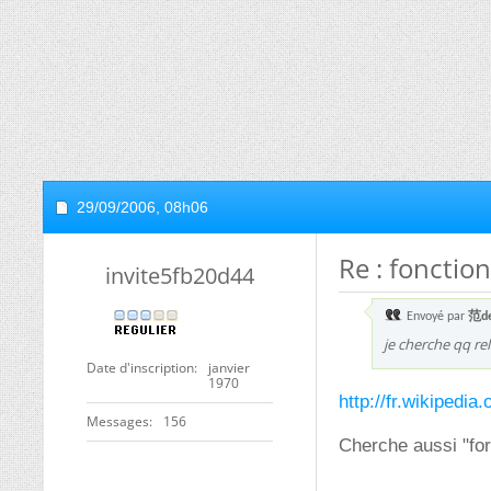
29/09/2006,
08h06
Re : fonctio
invite5fb20d44
Envoyé par
范d
je cherche qq re
Date d'inscription
janvier
1970
http://fr.wikipedi
Messages
156
Cherche aussi "fo