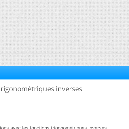
trigonométriques inverses
tions avec les fonctions trigonométriques inverses