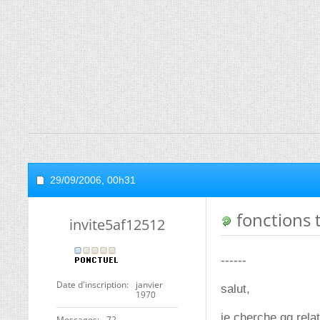
29/09/2006,
00h31
fonctions 
invite5af12512
------
Date d'inscription
janvier
salut,
1970
je cherche qq rela
Messages
72