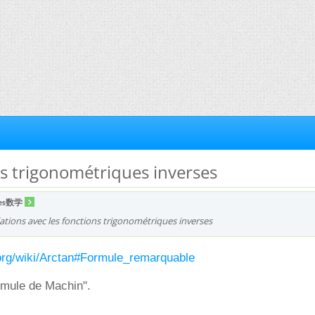
ns trigonométriques inverses
es数学
lations avec les fonctions trigonométriques inverses
a.org/wiki/Arctan#Formule_remarquable
rmule de Machin".