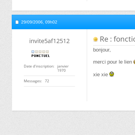
29/09/2006,
09h02
Re : fonct
invite5af12512
bonjour,
merci pour le lien
Date d'inscription
janvier
1970
xie xie
Messages
72