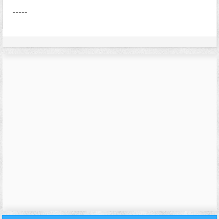
-----