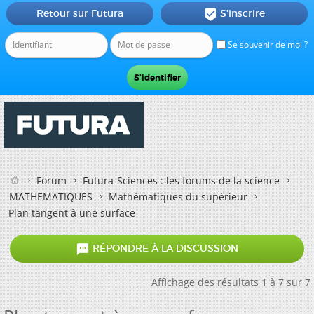
Retour sur Futura
S'inscrire

Se souvenir de moi ?
Forum
Futura-Sciences : les forums de la science
MATHEMATIQUES
Mathématiques du supérieur
Plan tangent à une surface

RÉPONDRE À LA DISCUSSION
Affichage des résultats 1 à 7 sur 7