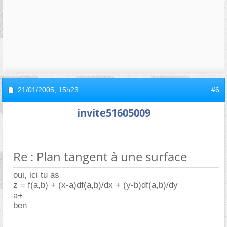
21/01/2005,
15h23
#6
invite51605009
Re : Plan tangent à une surface
oui, ici tu as
z = f(a,b) + (x-a)df(a,b)/dx + (y-b)df(a,b)/dy
a+
ben