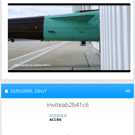
21/01/2005,
15h17
#5
inviteab2b41c6