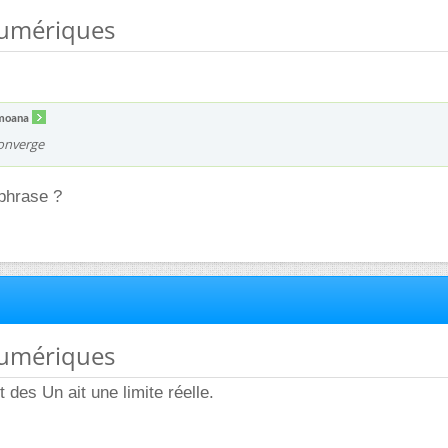
numériques
imoana
converge
 phrase ?
numériques
 des Un ait une limite réelle.