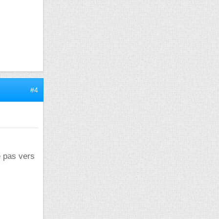
#4
 pas vers