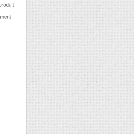
produit
mment