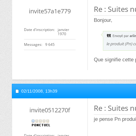
Re : Suites 
invite57a1e779
Bonjour,
Date d'inscription
janvier
1970
Envoyé par
ari
le produit (Pn) 
Messages
9 645
Que signifie cette
02/11/2008,
13h39
Re : Suites 
invite0512270f
je pense Pn produit
Date d'inscription
janvier