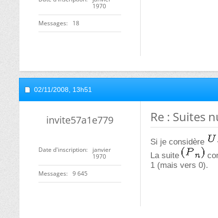
1970
Messages
18
02/11/2008,
13h51
Re : Suites 
invite57a1e779
Si je considère
Date d'inscription
janvier
La suite
con
1970
1 (mais vers 0).
Messages
9 645