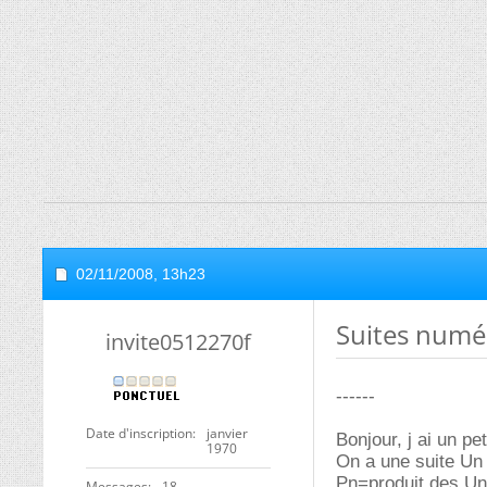
02/11/2008,
13h23
Suites numé
invite0512270f
------
Date d'inscription
janvier
Bonjour, j ai un pet
1970
On a une suite Un d
Pn=produit des U
Messages
18