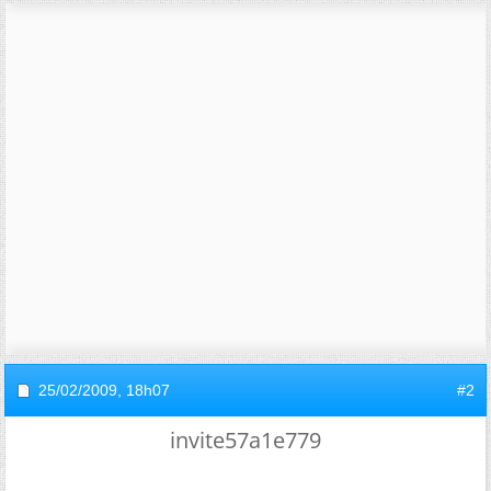
25/02/2009,
18h07
#2
invite57a1e779