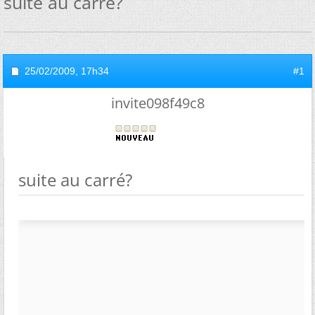
suite au carré?
25/02/2009,
17h34
#1
invite098f49c8
suite au carré?