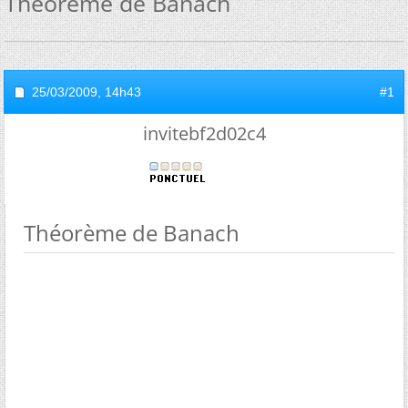
Théorème de Banach
25/03/2009,
14h43
#1
invitebf2d02c4
Théorème de Banach