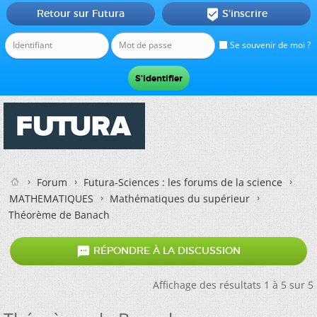
Retour sur Futura
S'inscrire

Se souvenir de moi ?
Forum
Futura-Sciences : les forums de la science
MATHEMATIQUES
Mathématiques du supérieur
Théorème de Banach

RÉPONDRE À LA DISCUSSION
Affichage des résultats 1 à 5 sur 5