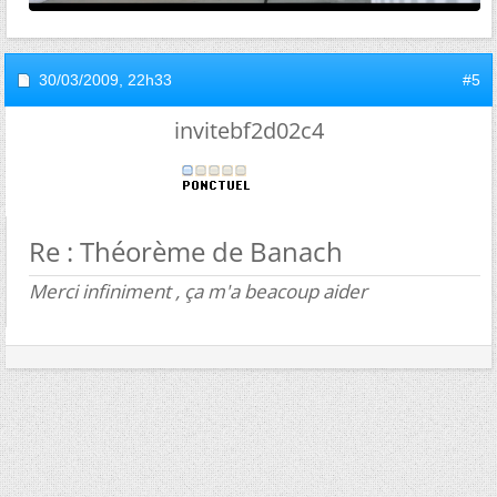
30/03/2009,
22h33
#5
invitebf2d02c4
Re : Théorème de Banach
Merci infiniment , ça m'a beacoup aider