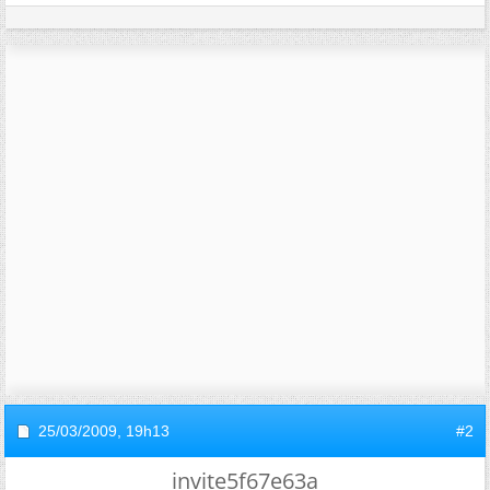
25/03/2009,
19h13
#2
invite5f67e63a