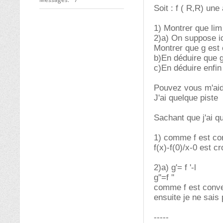
Soit : f ( R,R) une
1) Montrer que lim (
2)a) On suppose ici
Montrer que g est
b)En déduire que g
c)En déduire enfin q
Pouvez vous m'aid
J'ai quelque piste
Sachant que j'ai q
1) comme f est co
f(x)-f(0)/x-0 est c
2)a) g'= f '-l
g''=f ''
comme f est convex
ensuite je ne sais
-----