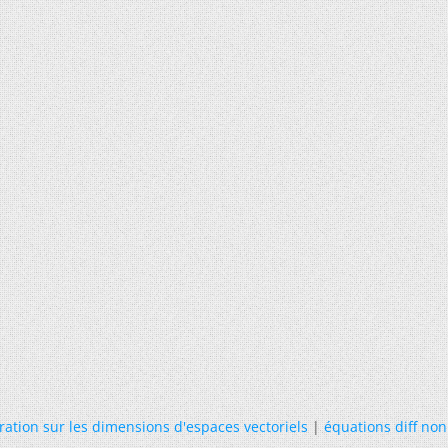
ation sur les dimensions d'espaces vectoriels
|
équations diff non