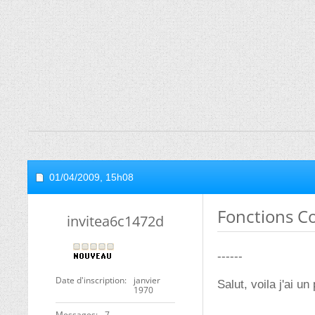
01/04/2009,
15h08
Fonctions C
invitea6c1472d
------
Date d'inscription
janvier
Salut, voila j'ai un
1970
Messages
7