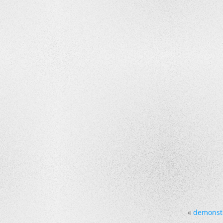
«
demonstr