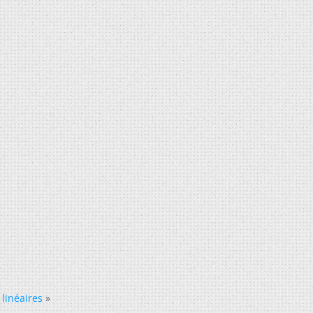
 linéaires
»