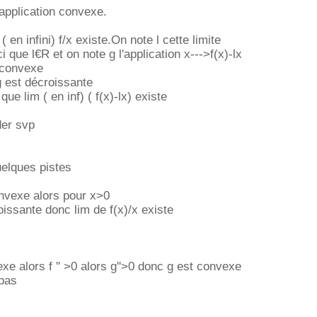
 application convexe.
 en infini) f/x existe.On note l cette limite
 que l€R et on note g l'application x--->f(x)-lx
 convexe
 est décroissante
ue lim ( en inf) ( f(x)-lx) existe
er svp
uelques pistes
nvexe alors pour x>0
roissante donc lim de f(x)/x existe
e alors f '' >0 alors g''>0 donc g est convexe
 pas