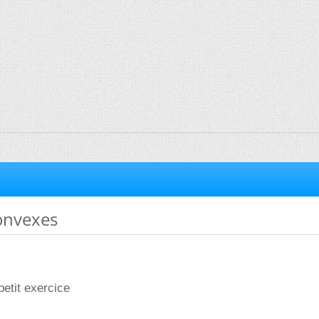
onvexes
 petit exercice