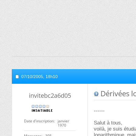
07/10/2005,
18h10
Dérivées l
invitebc2a6d05
------
Date d'inscription
janvier
Salut à tous,
1970
voilà, je suis étud
logarithmique, mais
Messages
305