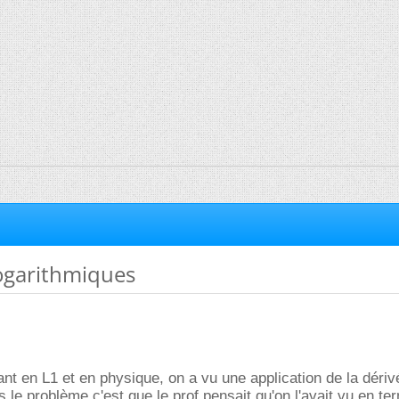
ogarithmiques
iant en L1 et en physique, on a vu une application de la dériv
 le problème c'est que le prof pensait qu'on l'avait vu en te