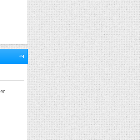
#4
ver