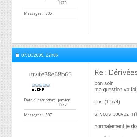
1970
Messages
305
07/10/2005,
22h06
Re : Dérivée
invite38e68b65
bon soir
ma question va fai
Date d'inscription
janvier
cos (11x/4)
1970
si vous pouvez m'i
Messages
807
normalement je doi