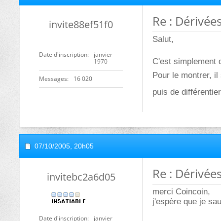
Re : Dérivée
invite88ef51f0
Salut,
Date d'inscription
janvier
C'est simplement
1970
Pour le montrer, il 
Messages
16 020
puis de différenti
07/10/2005,
20h05
Re : Dérivée
invitebc2a6d05
merci Coincoin,
j'espère que je sau
Date d'inscription
janvier