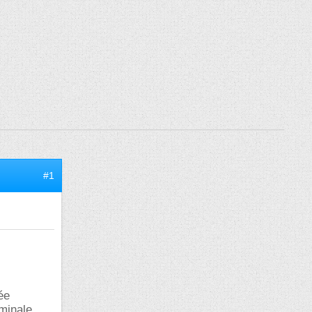
#1
ée
rminale