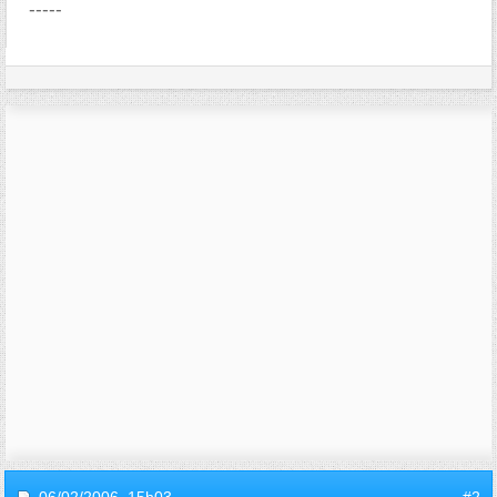
-----