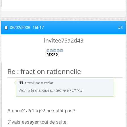
06/02/2006,
15h17
#3
invitee75a2d43
Re : fraction rationnelle
Envoyé par
matthias
Non, il te manque un terme en c/(1-x)
Ah bon? a/(1-x)^2 ne suffit pas?
J´vais essayer tout de suite.