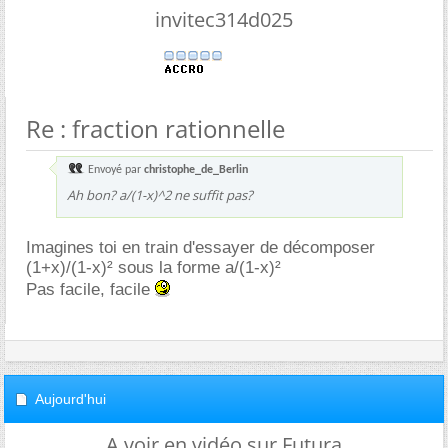
invitec314d025
Re : fraction rationnelle
Envoyé par
christophe_de_Berlin
Ah bon? a/(1-x)^2 ne suffit pas?
Imagines toi en train d'essayer de décomposer
(1+x)/(1-x)² sous la forme a/(1-x)²
Pas facile, facile
Aujourd'hui
A voir en vidéo sur Futura