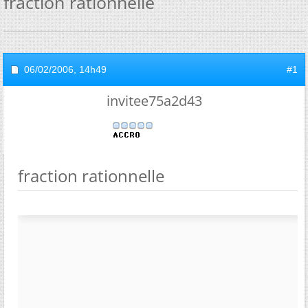
fraction rationnelle
06/02/2006,
14h49
#1
invitee75a2d43
fraction rationnelle