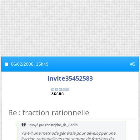
06/02/2006,
15h49
#5
invite35452583
Re : fraction rationnelle
Envoyé par
christophe_de_Berlin
Y a-t-il une méthode générale pour développer une
fraction rationnelle en une somme de fractions du