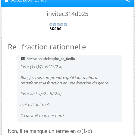
06/02/2006,
15h03
#2
invitec314d025
Re : fraction rationnelle
Envoyé par
christophe_de_Berlin
f(x) = (1+x)/(1-x)^2*(2-x).
Bon, je crois comprendre qu´il faut d´abord
transformer la fonction en une fonction du genre:
f(x) = a/(1-x)^2 + b/(2
-
x)
a et b étant réels.
Ca devrait marcher non?
Non, il te manque un terme en c/(1-x)