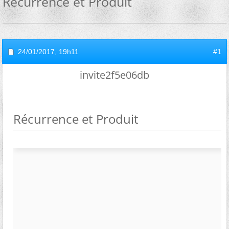
Récurrence et Produit
24/01/2017,
19h11
#1
invite2f5e06db
Récurrence et Produit