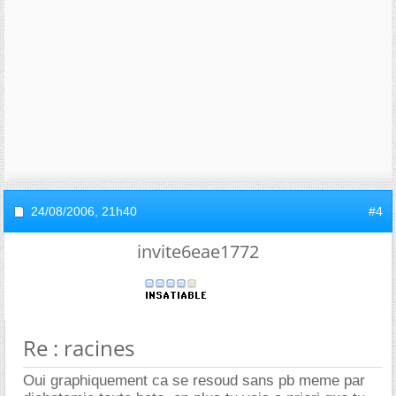
24/08/2006,
21h40
#4
invite6eae1772
Re : racines
Oui graphiquement ca se resoud sans pb meme par