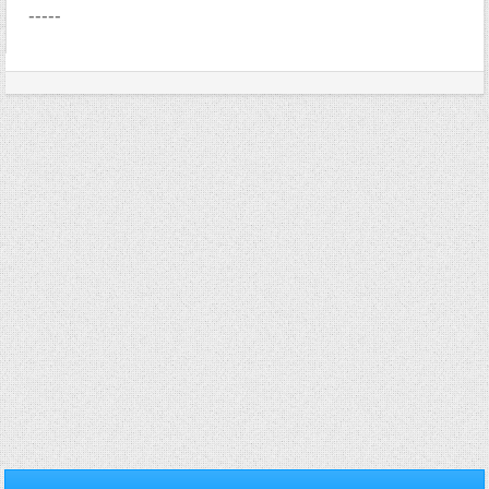
-----