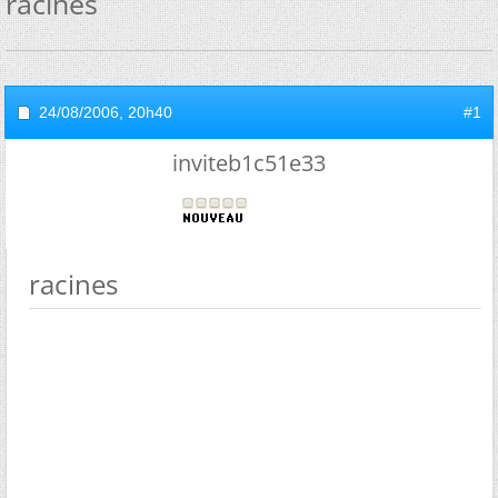
racines
24/08/2006,
20h40
#1
inviteb1c51e33
racines