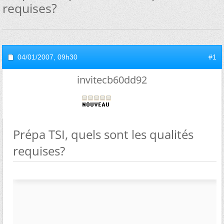
requises?
04/01/2007,
09h30
#1
invitecb60dd92
Prépa TSI, quels sont les qualités
requises?