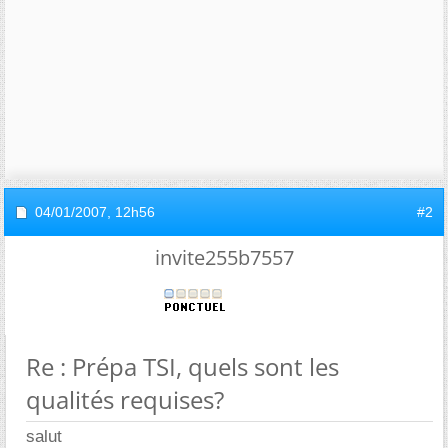
04/01/2007,
12h56
#2
invite255b7557
Re : Prépa TSI, quels sont les
qualités requises?
salut