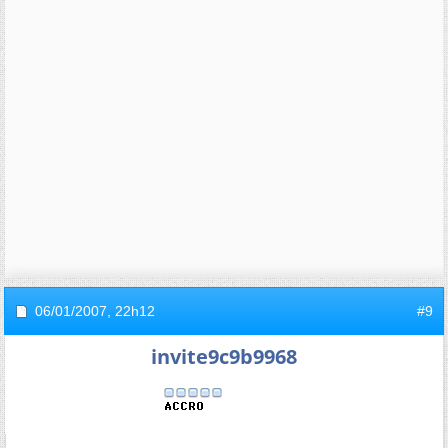
06/01/2007,
22h12
#9
invite9c9b9968