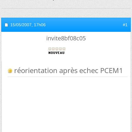
15/05/2007,
17h06
#1
invite8bf08c05
réorientation après echec PCEM1