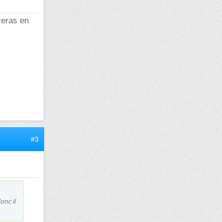
reras en
#3
onc il