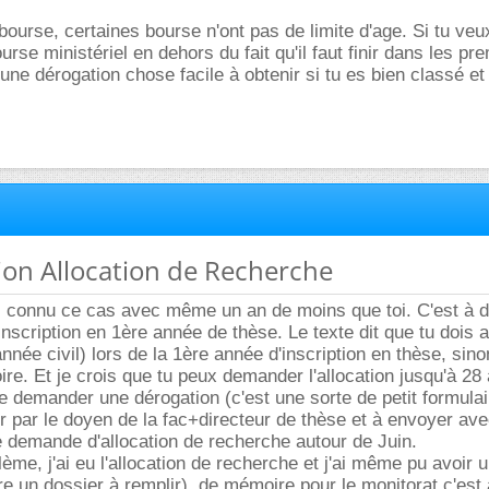
bourse, certaines bourse n'ont pas de limite d'age. Si tu veu
se ministériel en dehors du fait qu'il faut finir dans les prem
une dérogation chose facile à obtenir si tu es bien classé et
ion Allocation de Recherche
i connu ce cas avec même un an de moins que toi. C'est à di
inscription en 1ère année de thèse. Le texte dit que tu dois 
nnée civil) lors de la 1ère année d'inscription en thèse, sino
oire. Et je crois que tu peux demander l'allocation jusqu'à 2
de demander une dérogation (c'est une sorte de petit formulai
er par le doyen de la fac+directeur de thèse et à envoyer ave
 demande d'allocation de recherche autour de Juin.
ème, j'ai eu l'allocation de recherche et j'ai même pu avoir 
re un dossier à remplir), de mémoire pour le monitorat c'est 