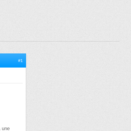
#1
à une