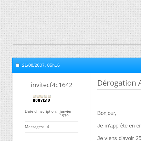
21/08/2007,
05h16
Dérogation 
invitecf4c1642
------
Date d'inscription
janvier
Bonjour,
1970
Je m'apprête en en
Messages
4
Je viens d'avoir 25