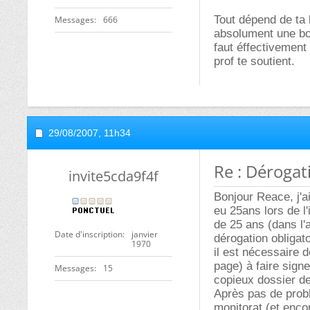
Tout dépend de ta 
Messages
666
absolument une bour
faut éffectivement 
prof te soutient.
29/08/2007,
11h34
Re : Dérogat
invite5cda9f4f
Bonjour Reace, j'a
eu 25ans lors de l'
de 25 ans (dans l'a
Date d'inscription
janvier
dérogation obligat
1970
il est nécessaire 
page) à faire sign
Messages
15
copieux dossier de
Après pas de probl
monitorat (et enco