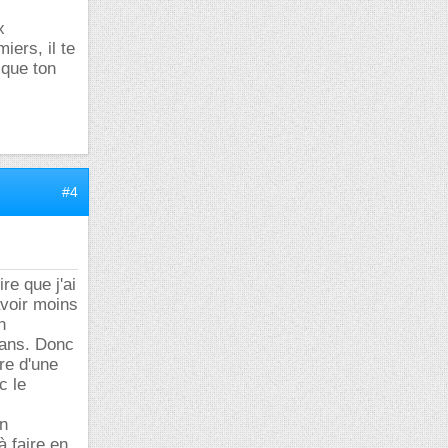
x
iers, il te
 que ton
#4
re que j'ai
avoir moins
n
8 ans. Donc
re d'une
c le
un
à faire en