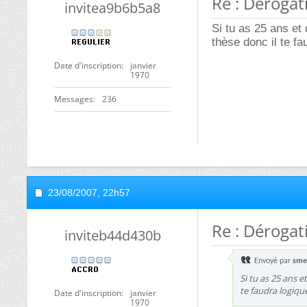
Re : Dérogat
invitea9b6b5a8
Si tu as 25 ans et
thèse donc il te f
Date d'inscription
janvier
1970
Messages
236
23/08/2007,
22h57
Re : Dérogat
inviteb44d430b
Envoyé par
sme
Si tu as 25 ans 
te faudra logiq
Date d'inscription
janvier
1970