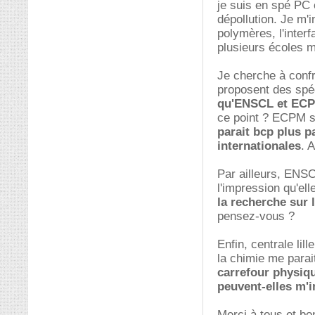
je suis en spé PC e
dépollution. Je m'
polymères, l'interf
plusieurs écoles m
Je cherche à confr
proposent des spé
qu'ENSCL et ECPM
ce point ? ECPM s
parait bcp plus p
internationales
. A
Par ailleurs, ENS
l'impression qu'el
la recherche sur
pensez-vous ?
Enfin, centrale lil
la chimie me para
carrefour physiqu
peuvent-elles m'i
Merci à tous et bon