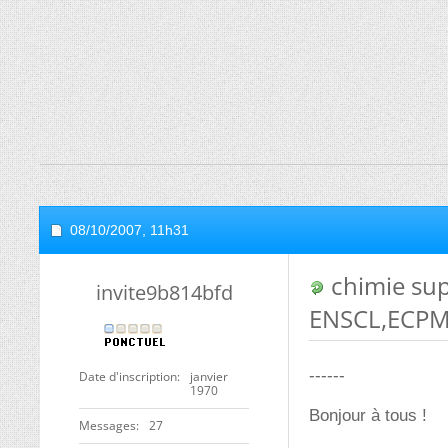
08/10/2007,
11h31
chimie sup
invite9b814bfd
ENSCL,ECPM,
------
Date d'inscription
janvier
1970
Bonjour à tous !
Messages
27