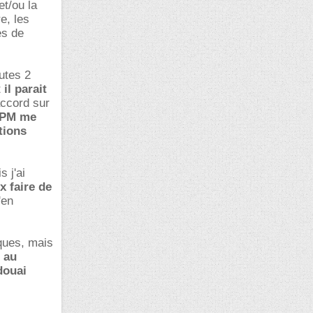
et/ou la
e, les
es de
utes 2
t
il parait
ccord sur
PM me
tions
 j'ai
ux faire de
en
iques, mais
e au
douai