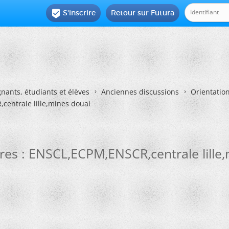
S'inscrire
Retour sur Futura

nants, étudiants et élèves
Anciennes discussions
Orientatio
centrale lille,mines douai
res : ENSCL,ECPM,ENSCR,centrale lille