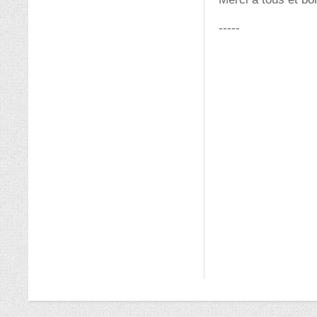
-----