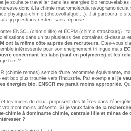
t je souhaite travailler dans les énergies bio renouvelables 
intéresse donc à la chimie macromoléculaire/supramoléculair
ace physique-chimie (photovoltaïque,...). J'ai parcouru le sit
ais qq questions restent sans réponse...
onter ENSCL (chimie lille) et ECPM (chimie strasbourg) : to
cialisations dans un ou plusieurs des domaines ci-dessus e
 ont la même côte auprès des recruteurs.
Etes-vous d'a
emble intéressente pour son eneignement trilingue mais
EC
auvre concernant les labo (sauf en polymères) et les rela
i-je tors ?
CR (chimie rennes) semble d'une renommée équivalente, mais
le est bcp plus trounée vers l'industrie. Par exemple
si je ve
 les énergies bio, ENSCR me parait moins appropriée.
Qu'
le et les mines de douai proposent des filières dans l'énergét
it vraiment moins présente.
Si je veux faire de la recherch
e-chimie à dominante chimie, centrale lille et mines de 
ntéresser ?
ne journée/soirée ! : o )