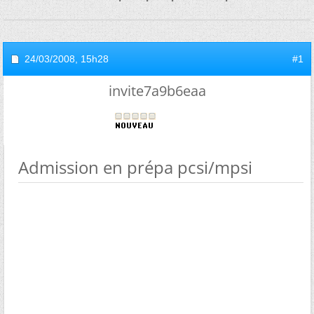
24/03/2008,
15h28
#1
invite7a9b6eaa
Admission en prépa pcsi/mpsi