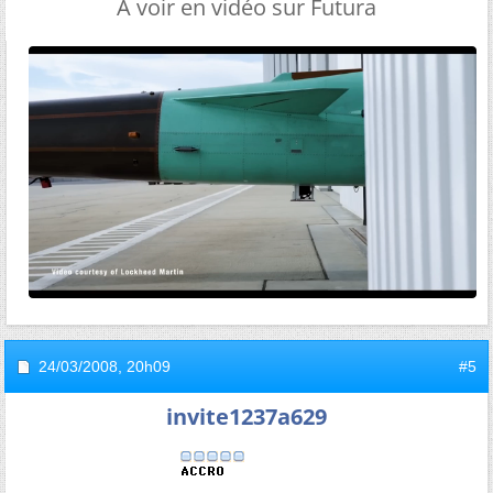
A voir en vidéo sur Futura
24/03/2008,
20h09
#5
invite1237a629