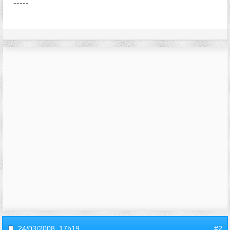
-----
24/03/2008,
17h19
#2