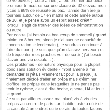
de 40 élèves ), cette année j'ai été premier aux deux
premiers trimestres sur une classe de 32 élèves, mon
lycée a 98% de réussite au bac, l'année dernière je
tournais autour de 17 en maths et cette année autour
de 18, et je pense avoir un esprit assez créatif
lorsqu'il s'agit de trouver des idées de démonstration
ou autre.
Par contre j'ai besoin de beaucoup de sommeil ( grand
minimum 8 heures, sinon je n'ai aucune capacité de
concentration le lendemain ), je voudrais continuer à
faire du sport ( je suis quelqu'un d'assez nerveux ) et
de fréquenter mes proches voir de sortir ( j'ai besoin
d'avoir une vie sociale .. ).
Ces problèmes - de nature physique pour la plupart
donc sans solution évidente - m'ont amené à me
demander si j'étais vraiment fait pour la prépa, j'ai
finalement décidé d'aller en prépa mais d'éliminer
d'office les prépas dans lesquelles je ne pense pas
tenir le rythme, c'est à dire hoche, ginette, H4 et louis
le grand.
Je suis par ailleurs assez mal placé vis à vis des
prépas au centre de paris car j'habite juste à côté de
la capitale à un endroit ou je serais de toutes facons