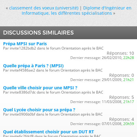
«
classement des voeux (université)
|
Diplome d'Ingénieur en
Informatique, les différentes spécialisations
»
DISCUSSIONS SIMILAIRES
Prépa MPSI sur Paris
Par invite1282bdb2 dans le forum Orientation après le BAC
Réponses:
10
Dernier message:
26/02/2010,
22h28
Quelle prépa à Paris ? (MPSI)
Par invitef4586ae2 dans le forum Orientation après le BAC
Réponses:
0
Dernier message:
29/01/2009,
21h21
Quelle ville choisir pour une MPSI ?
Par invite8386d7dc dans le forum Orientation après le BAC
Réponses:
5
Dernier message:
11/03/2008,
21h17
Quel Lycée choisir pour sa prépa ?
Par invite0906b0bf dans le forum Orientation après le BAC
Réponses:
4
Dernier message:
07/01/2008,
20h59
Quel établissement choisir pour un DUT RT
Par invite6c2fdcf8 dans le forum Orientation après le BAC