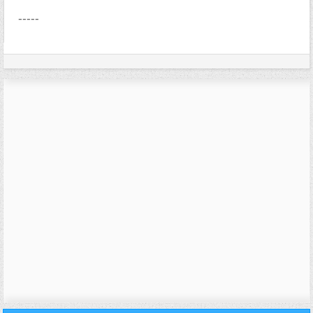
-----