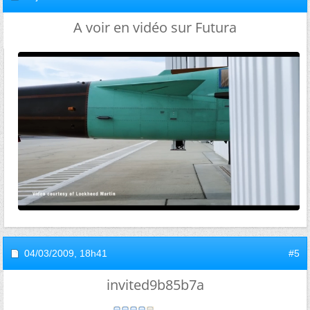
A voir en vidéo sur Futura
04/03/2009,
18h41
#5
invited9b85b7a