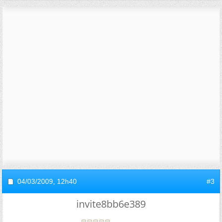
04/03/2009,
12h40
#3
invite8bb6e389