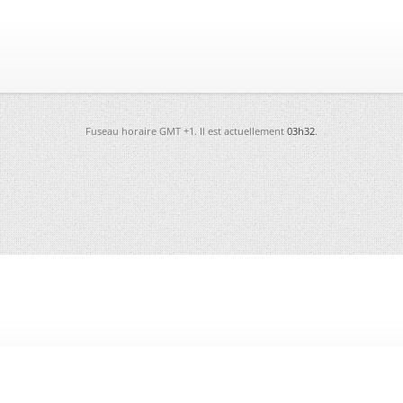
Fuseau horaire GMT +1. Il est actuellement
03h32
.
-
Futura
-
Archives
-
Conso
-