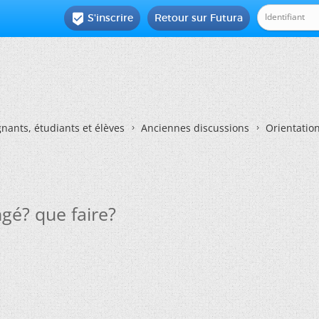
S'inscrire
Retour sur Futura

nants, étudiants et élèves
Anciennes discussions
Orientatio
gé? que faire?