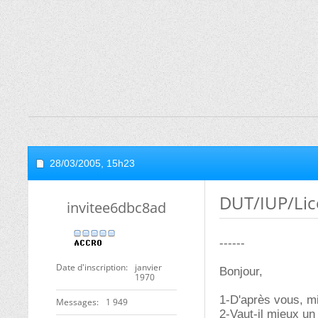
28/03/2005,
15h23
DUT/IUP/Lice
invitee6dbc8ad
------
Date d'inscription
janvier
Bonjour,
1970
1-D'après vous, m
Messages
1 949
2-Vaut-il mieux un