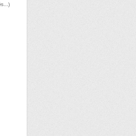
s...)