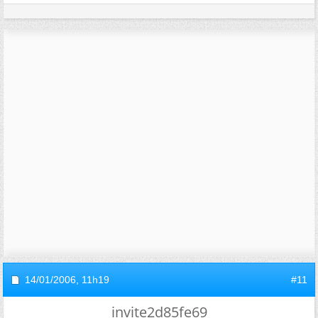
14/01/2006,
11h19
#11
invite2d85fe69