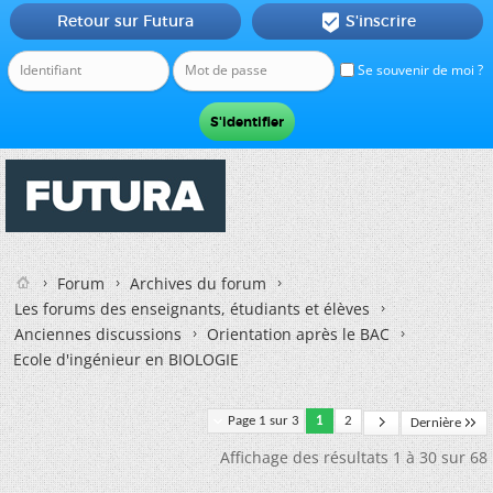
Retour sur Futura
S'inscrire

Se souvenir de moi ?
Forum
Archives du forum
Les forums des enseignants, étudiants et élèves
Anciennes discussions
Orientation après le BAC
Ecole d'ingénieur en BIOLOGIE
Page 1 sur 3
1
2
Dernière
Affichage des résultats 1 à 30 sur 68