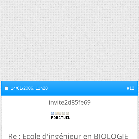
14/01/2006,
11h28
#12
invite2d85fe69
Re : Ecole d'ingénieur en BIOLOGIE