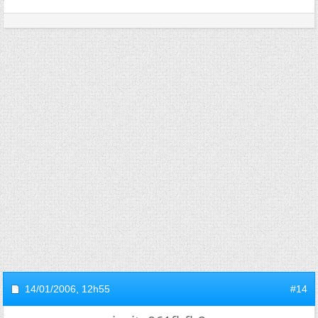
14/01/2006,
12h55
#14