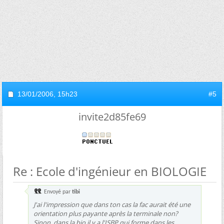
13/01/2006,
15h23
#5
invite2d85fe69
Re : Ecole d'ingénieur en BIOLOGIE
Envoyé par
tibi
J'ai l'impression que dans ton cas la fac aurait été une
orientation plus payante après la terminale non?
Sinon, dans la bio il y a l'ISBP qui forme dans les