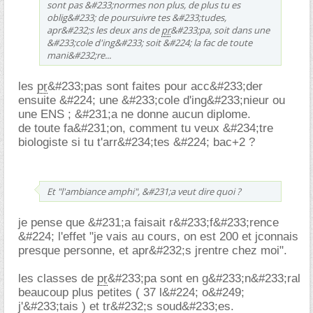
sont pas &#233;normes non plus, de plus tu es
oblig&#233; de poursuivre tes &#233;tudes,
apr&#232;s les deux ans de
pr
&#233;pa, soit dans une
&#233;cole d'ing&#233; soit &#224; la fac de toute
mani&#232;re...
les
pr
&#233;pas sont faites pour acc&#233;der
ensuite &#224; une &#233;cole d'ing&#233;nieur ou
une ENS ; &#231;a ne donne aucun diplome.
de toute fa&#231;on, comment tu veux &#234;tre
biologiste si tu t'arr&#234;tes &#224; bac+2 ?
Et "l'ambiance amphi", &#231;a veut dire quoi ?
je pense que &#231;a faisait r&#233;f&#233;rence
&#224; l'effet "je vais au cours, on est 200 et jconnais
presque personne, et apr&#232;s jrentre chez moi".
les classes de
pr
&#233;pa sont en g&#233;n&#233;ral
beaucoup plus petites ( 37 l&#224; o&#249;
j'&#233;tais ) et tr&#232;s soud&#233;es.