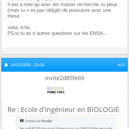
Il est a note qu avec les master recherche, tu peux
(mais tu n es pas obligé) de pousuivre avec une
these.
voila, tcho
PS:si tu as d autres questions sur les ENSA...
14/01/2006,
11h18
#10
invite2d85fe69
Re : Ecole d'ingénieur en BIOLOGIE
Envoyé par
Ryuujin
les
pr
&#233;pas sont faites pour acc&#233;der ensuite