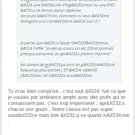
&#224; une &#233;cole d'ing&#233;nieur ou une ENS ;
&#231;a ne donne aucun diplome.
de toute fa&#231;on, comment tu veux &#234;tre
biologiste si tu t'arr&#234;tes &#224; bac+2 ?
je pense que &#231;a faisait r&#233;f&#233;rence
&#224; l'effet "je vais au cours, on est 200 et jconnais
presque personne, et apr&#232;s jrentre chez moi".
les classes de
pr
&#233;pa sont en g&#233;n&#233;ral
beaucoup plus petites ( 37 l&#224; o&#249;
j'&#233;tais ) et tr&#232;s soud&#233;es.
Tu m'as bien comprise , c'est tout &#224; fait ce que
je voulais par ambiance amphi avec des profs qui te
connaissent pas, c'est trop impersonel , apr&#232;s
chacun ses gouts . Notre classe est pas super
soud&#233;e mais bon &#231;a va quand m&#234;me
.