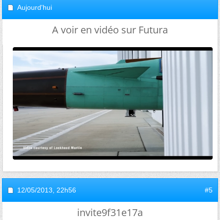
Aujourd'hui
A voir en vidéo sur Futura
12/05/2013,
22h56
#5
invite9f31e17a