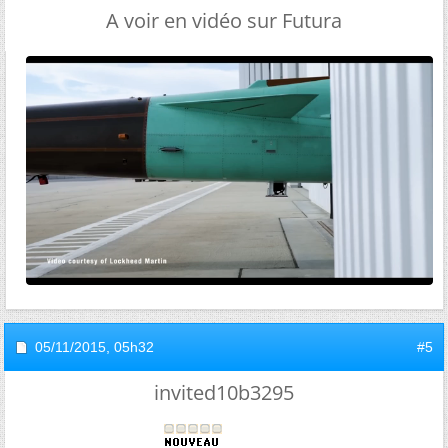
A voir en vidéo sur Futura
05/11/2015,
05h32
#5
invited10b3295