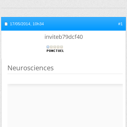
17/05/2014,
10h34
#1
inviteb79dcf40
Neurosciences