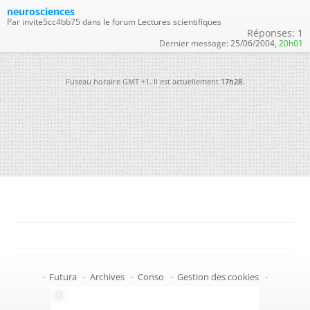
neurosciences
Par invite5cc4bb75 dans le forum Lectures scientifiques
Réponses:
1
Dernier message:
25/06/2004,
20h01
Fuseau horaire GMT +1. Il est actuellement
17h28
.
-
Futura
-
Archives
-
Conso
-
Gestion des cookies
-
Politique de confidentialité
-
Haut de page