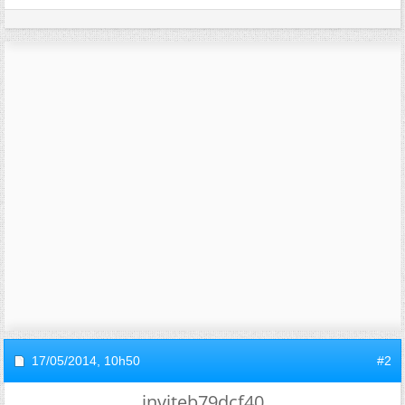
17/05/2014,
10h50
#2
inviteb79dcf40