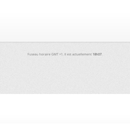
Fuseau horaire GMT +1. Il est actuellement
18h07
.
-
Futura
-
Archives
-
Conso
-