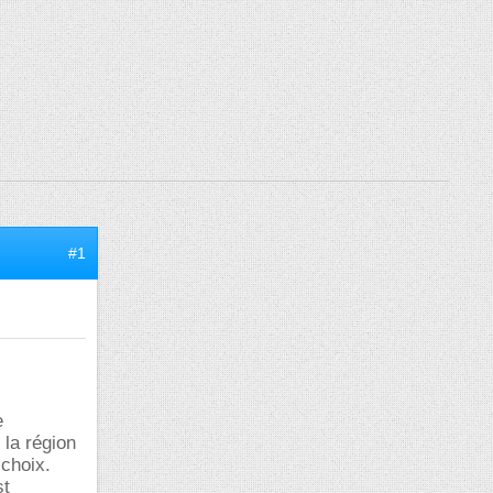
#1
e
 la région
 choix.
st