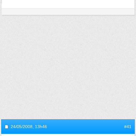
24/05/2008,
13h46
#41