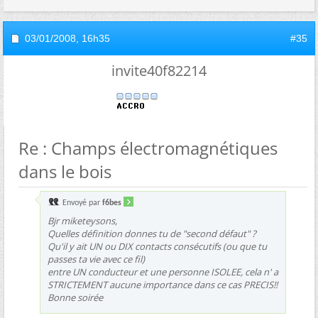
03/01/2008,
16h35
#35
invite40f82214
Re : Champs électromagnétiques
dans le bois
Envoyé par
f6bes
Bjr miketeysons,
Quelles définition donnes tu de "second défaut" ?
Qu'il y ait UN ou DIX contacts consécutifs (ou que tu
passes ta vie avec ce fil)
entre UN conducteur et une personne ISOLEE, cela n' a
STRICTEMENT aucune importance dans ce cas PRECIS!!
Bonne soirée