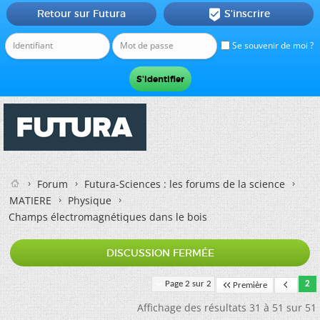
Retour sur Futura
S'inscrire

Se souvenir de moi ?
Forum
Futura-Sciences : les forums de la science
MATIERE
Physique
Champs électromagnétiques dans le bois
DISCUSSION FERMÉE
Page 2 sur 2
2
Première
Affichage des résultats 31 à 51 sur 51