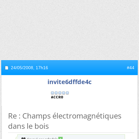
24/05/2008,
17h16
#44
invite6dffde4c
Re : Champs électromagnétiques
dans le bois