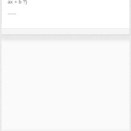
ax + b ?)
-----