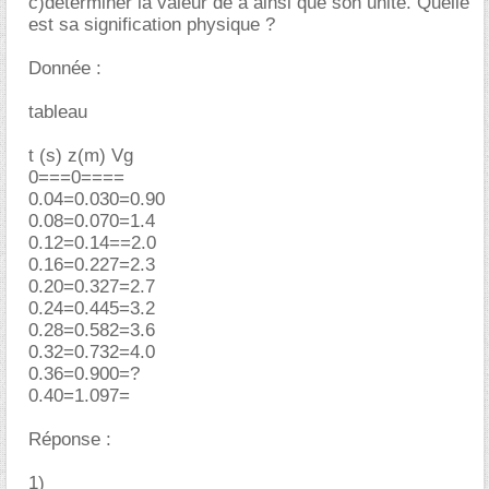
c)déterminer la valeur de a ainsi que son unité. Quelle
est sa signification physique ?
Donnée :
tableau
t (s) z(m) Vg
0===0====
0.04=0.030=0.90
0.08=0.070=1.4
0.12=0.14==2.0
0.16=0.227=2.3
0.20=0.327=2.7
0.24=0.445=3.2
0.28=0.582=3.6
0.32=0.732=4.0
0.36=0.900=?
0.40=1.097=
Réponse :
1)