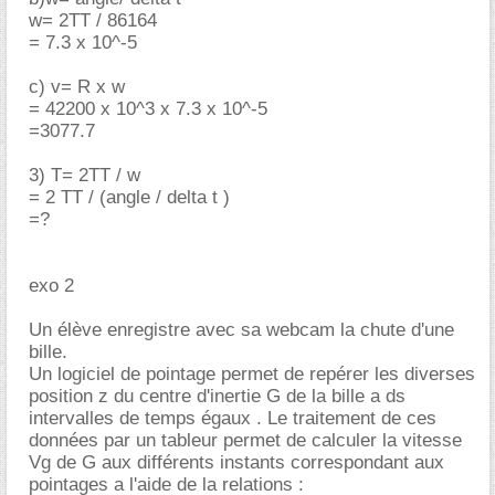
w= 2TT / 86164
= 7.3 x 10^-5
c) v= R x w
= 42200 x 10^3 x 7.3 x 10^-5
=3077.7
3) T= 2TT / w
= 2 TT / (angle / delta t )
=?
exo 2
Un élève enregistre avec sa webcam la chute d'une
bille.
Un logiciel de pointage permet de repérer les diverses
position z du centre d'inertie G de la bille a ds
intervalles de temps égaux . Le traitement de ces
données par un tableur permet de calculer la vitesse
Vg de G aux différents instants correspondant aux
pointages a l'aide de la relations :