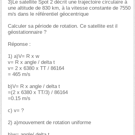
3)Le satellite Spot 2 décrit une trajectoire circulaire à
une altitude de 830 km, à la vitesse constante de 7550
m/s dans le référentiel géocentrique
Calculer sa période de rotation. Ce satellite est il
géostationnaire ?
Réponse :
1) a)V= R x w
v= R x angle / delta t
v= 2 x 6380 x TT / 86164
= 465 m/s
b)V= R x angle / delta t
=(2 x 6380 x TT/3) / 86164
=0.15 m/s
c) v= ?
2) a)mouvement de rotation uniforme
b)w= angle/ delta t