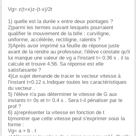
Vg= z(t+x)z-(t-x)/2t
1) quelle est la durée x entre deux pointages ?
2)parmi les termes suivant lesquels pourraient
qualifier le mouvement de la bille : curviligne,
uniforme, accélérée, rectiligne, ralentis ?
3)Après avoir imprimé sa feuille de réponse juste
avant de la rendre au professeur, l'élève constate qu'il
lui manque une valeur de vg a l'instant t= 0.36 s . il la
calcule et trouve 4.56. Sa réponse est elle
satisfaisante ?
4)Le sujet demande de tracer le vecteur vitesse à
l'instant t=0.12 s.Indiquer toutes les caractéristiques
du vecteur .
5) l'élève n'a pas déterminer le vitesse de G aux
instants t= 0s et t= 0.4 s . Sera t-il pénaliser par le
prof ?
6) a)représenter la vitesse en fonction de t
b)montrer que cette vitesse peut s'exprimer sous la
forme :
Vg= a + b . t