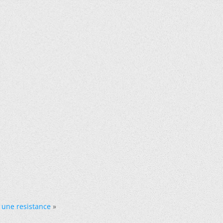
 une resistance
»