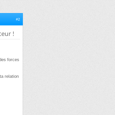
#2
teur !
des forces
a relation