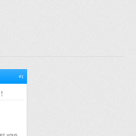
#1
!
riez vous