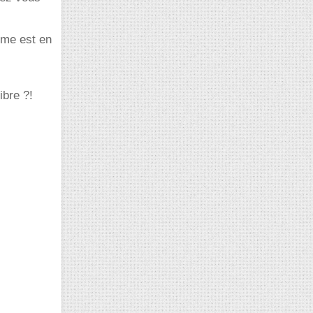
ème est en
ibre ?!