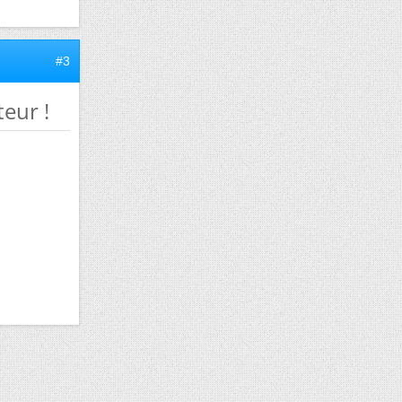
#3
teur !