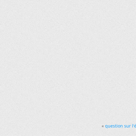
«
question sur l'