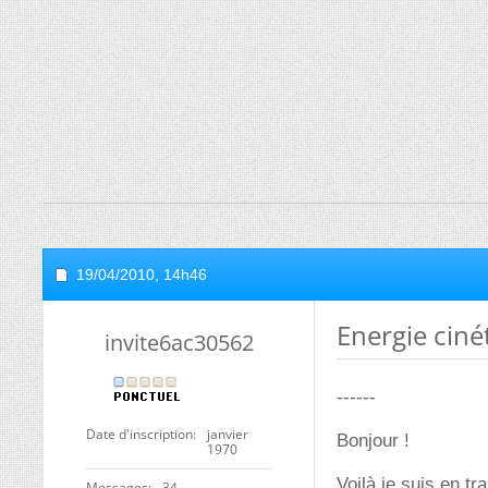
19/04/2010,
14h46
Energie ciné
invite6ac30562
------
Date d'inscription
janvier
Bonjour !
1970
Voilà je suis en tr
Messages
34