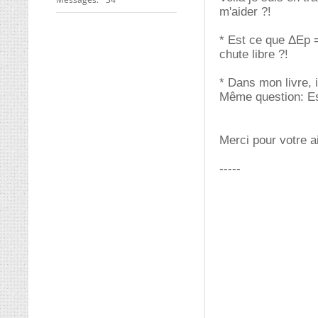
m'aider ?!
* Est ce que ΔEp =
chute libre ?!
* Dans mon livre, i
Même question: Est
Merci pour votre 
-----