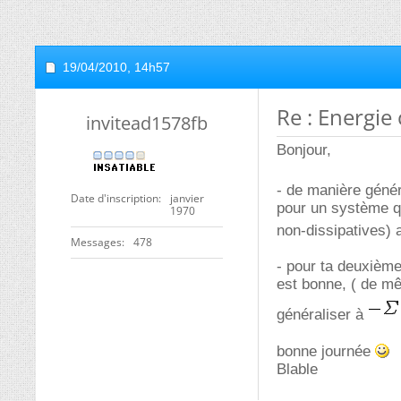
19/04/2010,
14h57
Re : Energie
invitead1578fb
Bonjour,
- de manière géné
Date d'inscription
janvier
pour un système q
1970
non-dissipatives) 
Messages
478
- pour ta deuxième
est bonne, ( de mê
généraliser à
bonne journée
Blable