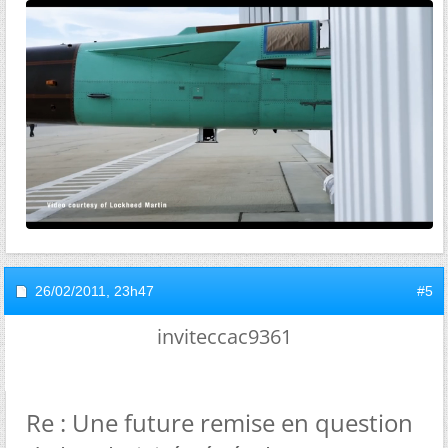
26/02/2011,
23h47
#5
inviteccac9361
Re : Une future remise en question