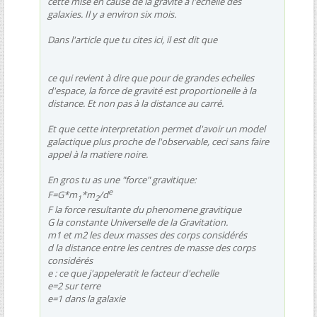
cette mise en cause de la gravité à l'echelle des
galaxies. Il y a environ six mois.
Dans l'article que tu cites ici, il est dit que
ce qui revient à dire que pour de grandes echelles
d'espace, la force de gravité est proportionelle à la
distance. Et non pas à la distance au carré.
Et que cette interpretation permet d'avoir un model
galactique plus proche de l'observable, ceci sans faire
appel à la matiere noire.
En gros tu as une "force" gravitique:
e
F=G*m
*m
/d
1
2
F la force resultante du phenomene gravitique
G la constante Universelle de la Gravitation.
m1 et m2 les deux masses des corps considérés
d la distance entre les centres de masse des corps
considérés
e : ce que j'appeleratit le facteur d'echelle
e=2 sur terre
e=1 dans la galaxie