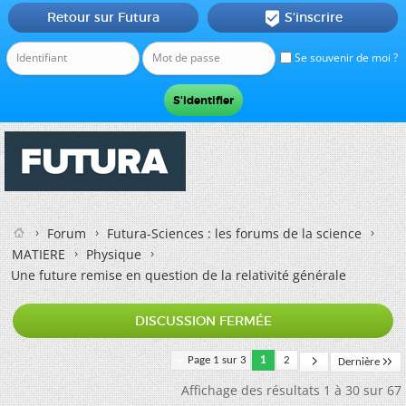
Retour sur Futura
S'inscrire

Se souvenir de moi ?
Forum
Futura-Sciences : les forums de la science
MATIERE
Physique
Une future remise en question de la relativité générale
DISCUSSION FERMÉE
Page 1 sur 3
1
2
Dernière
Affichage des résultats 1 à 30 sur 67