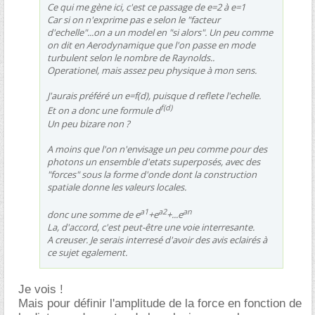
Ce qui me gène ici, c'est ce passage de e=2 à e=1
Car si on n'exprime pas e selon le "facteur
d'echelle"...on a un model en "si alors". Un peu comme
on dit en Aerodynamique que l'on passe en mode
turbulent selon le nombre de Raynolds..
Operationel, mais assez peu physique à mon sens.
J'aurais préféré un e=f(d), puisque d reflete l'echelle.
f(d)
Et on a donc une formule d
Un peu bizare non ?
A moins que l'on n'envisage un peu comme pour des
photons un ensemble d'etats superposés, avec des
"forces" sous la forme d'onde dont la construction
spatiale donne les valeurs locales.
a1
a2
an
donc une somme de e
+e
+...e
La, d'accord, c'est peut-être une voie interresante.
A creuser. Je serais interresé d'avoir des avis eclairés à
ce sujet egalement.
Je vois !
Mais pour définir l'amplitude de la force en fonction de