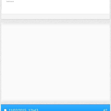
-----
11/02/2015,
12h43
#2