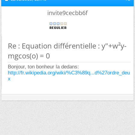
invite9cecbb6f
Re : Equation différentielle : y"+w²y-
mgcos(o) = 0
Bonjour, ton bonheur la dedans:
http://fr.wikipedia.org/wiki/%C3%89q...d%27ordre_deu
x