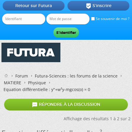
Retour sur Futura
S'inscrire

Se souvenir de moi ?
Forum
Futura-Sciences : les forums de la science
MATIERE
Physique
Equation différentielle : y"+w²y-mgcos(o) = 0

RÉPONDRE À LA DISCUSSION
Affichage des résultats 1 à 2 sur 2