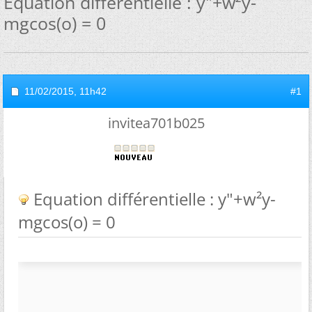
Equation différentielle : y"+w²y-
mgcos(o) = 0
11/02/2015,
11h42
#1
invitea701b025
Equation différentielle : y"+w²y-
mgcos(o) = 0