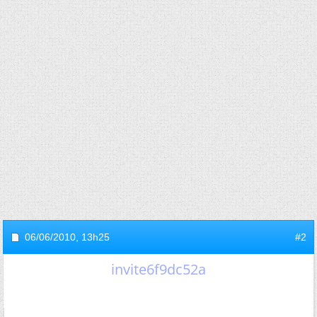
06/06/2010,
13h25
#2
invite6f9dc52a