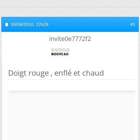
06/06/2010,
12h29
#1
invite0e7772f2
Doigt rouge , enflé et chaud