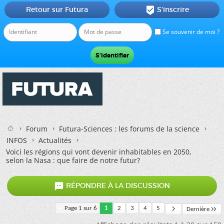
Retour sur Futura
S'inscrire

Se souvenir de moi ?
Forum
Futura-Sciences : les forums de la science
INFOS
Actualités
Voici les régions qui vont devenir inhabitables en 2050,
selon la Nasa : que faire de notre futur?

RÉPONDRE À LA DISCUSSION
Page 1 sur 6
1
2
3
4
5
Dernière