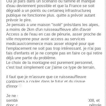
Oui je pars dans un scénario ou famine et manque
d'eau deviennent possible et que la France se soit
dégradé a un points ou certaineq infrastructureq
publique ne fonctionne plus. quitte a prévoir autant
prévoir le pire.
Je pensais a une maison "isolé" près/dans les alpes,
a moins de 2km d'un ruisseau/fleuve afin d'avoir
Access a de l'eau en cas de pénurie, asser proche de
ville moyenne pour avoir access au services
medicaux/commerce mais asser eloigné pour que
l'emplacement ne soit pas trop intéressant. je n'ai pas
fais d'enfants et je ne compte pas en faire ce qui retire
déjà une partie du problème.
Le choix de la montagne est purement personnel,
c'est tout simplement car j'aime ce type de terrain.
il faut que je m'assure que ce ruisseau/fleuve
continuera a couler dans le futur et du risque
d'innondation.
Je ne suis pas un spécialiste du sujet mais il
semblerais que le pic pétrolier soit passé en 2008, et
donc que chaque année de moins en moins de pétrole