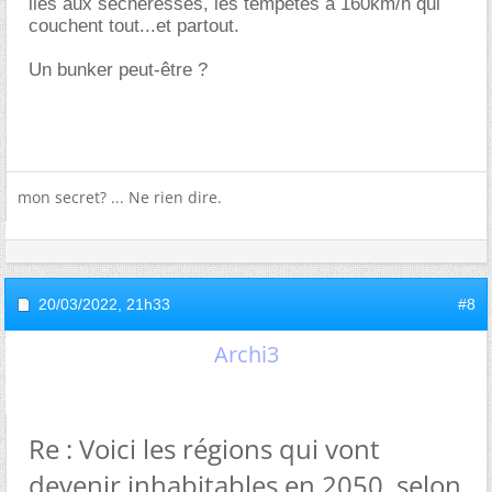
liés aux sécheresses, les tempêtes à 160km/h qui
couchent tout...et partout.
Un bunker peut-être ?
mon secret? ... Ne rien dire.
20/03/2022,
21h33
#8
Archi3
Re : Voici les régions qui vont
devenir inhabitables en 2050, selon