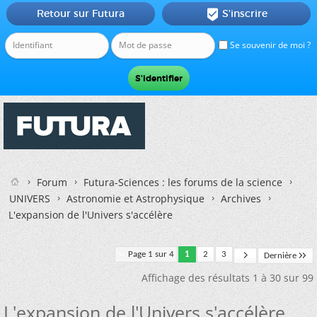
Retour sur Futura
S'inscrire

Se souvenir de moi ?
Forum
Futura-Sciences : les forums de la science
UNIVERS
Astronomie et Astrophysique
Archives
L'expansion de l'Univers s'accélère
Page 1 sur 4
1
2
3
Dernière
Affichage des résultats 1 à 30 sur 99
L'expansion de l'Univers s'accélère