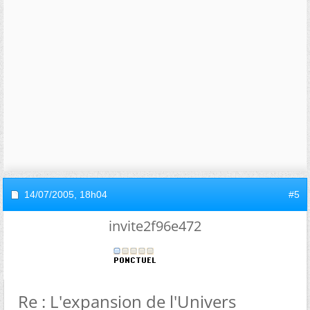
14/07/2005,
18h04
#5
invite2f96e472
Re : L'expansion de l'Univers