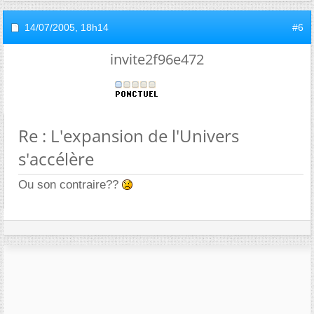
14/07/2005,
18h14
#6
invite2f96e472
Re : L'expansion de l'Univers
s'accélère
Ou son contraire??