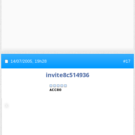
14/07/2005,
19h28
#17
invite8c514936
Re : L'expansion de l'Univers
s'accélère
L'inertie n'est pas une vitesse, c'est ce qui mesure la
façon dont le mouvement d'un système est perturbé