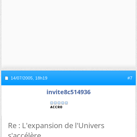
14/07/2005,
18h19
#7
invite8c514936
Re : L'expansion de l'Univers
s'accélère