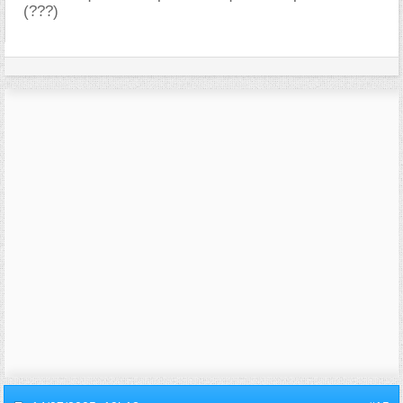
(???)