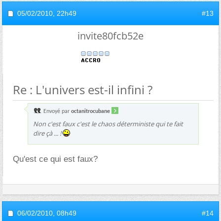
05/02/2010,
22h49
#13
invite80fcb52e
Re : L'univers est-il infini ?
Envoyé par
octanitrocubane
Non c'est faux c'est le chaos déterministe qui te fait
dire çà ... !
Qu'est ce qui est faux?
06/02/2010,
08h49
#14