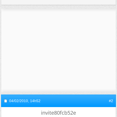
04/02/2010,
14h52
#2
invite80fcb52e