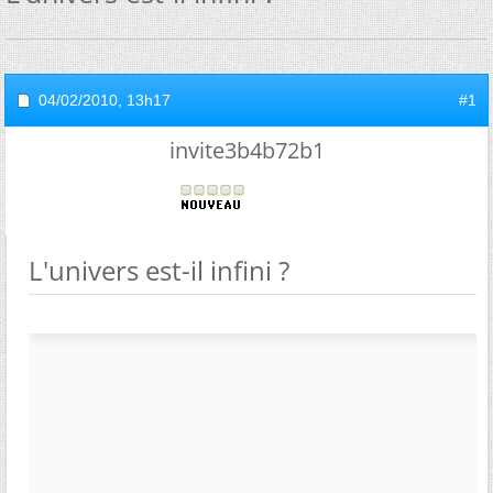
04/02/2010,
13h17
#1
invite3b4b72b1
L'univers est-il infini ?