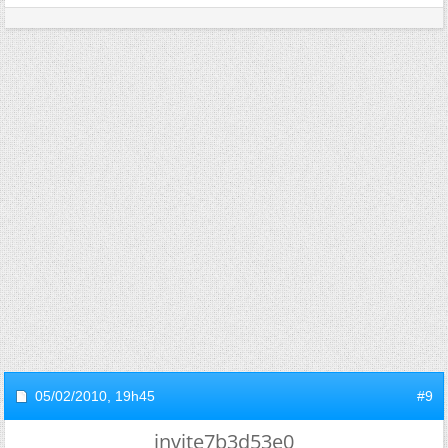
05/02/2010,
19h45
#9
invite7b3d53e0