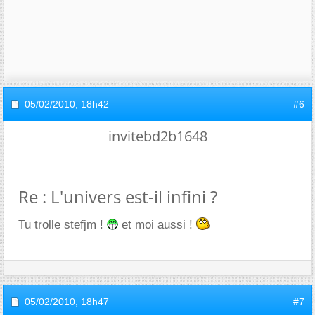
05/02/2010,
18h42
#6
invitebd2b1648
Re : L'univers est-il infini ?
Tu trolle stefjm !
et moi aussi !
05/02/2010,
18h47
#7