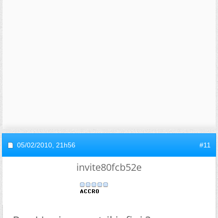
05/02/2010,
21h56
#11
invite80fcb52e