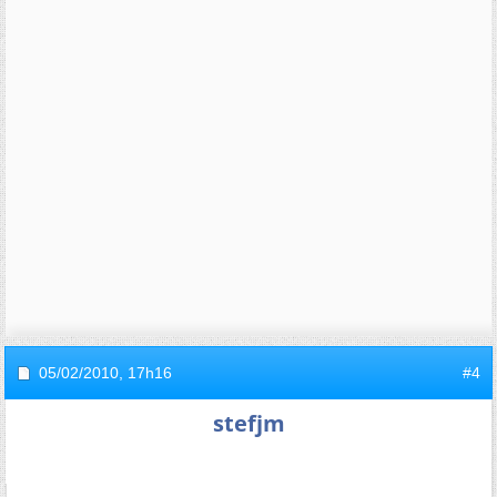
05/02/2010,
17h16
#4
stefjm