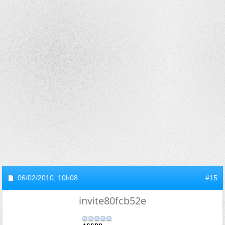
06/02/2010,
10h08
#15
invite80fcb52e