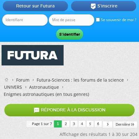
Retour sur Futura
S'inscrire

Se souvenir de moi ?
Forum
Futura-Sciences : les forums de la science
UNIVERS
Astronautique
Enigmes astronautiques (en tous genres)

RÉPONDRE À LA DISCUSSION
Page 1 sur 7
1
2
3
4
5
6
Dernière
Affichage des résultats 1 à 30 sur 204