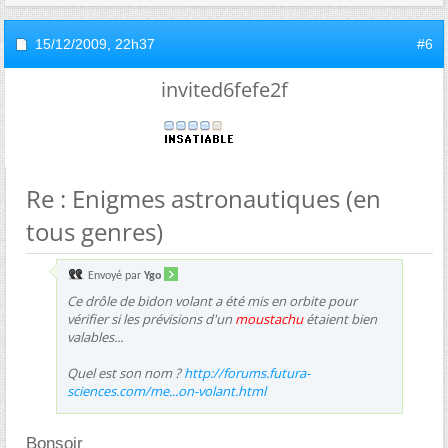
15/12/2009,
22h37
#6
invited6fefe2f
Re : Enigmes astronautiques (en
tous genres)
Envoyé par
Ygo
Ce drôle de bidon volant a été mis en orbite pour
vérifier si les prévisions d'un
moustachu
étaient bien
valables...
Quel est son nom ?
http://forums.futura-
sciences.com/me...on-volant.html
Bonsoir