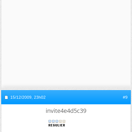
15/12/2009,
23h02
#9
invite4e4d5c39