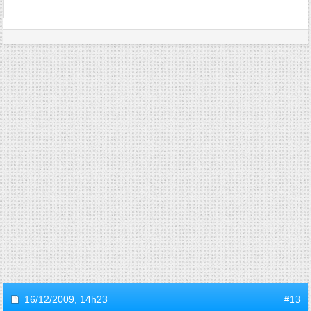
16/12/2009,
14h23
#13