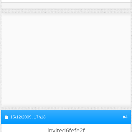
15/12/2009,
17h18
#4
invited6fefe2f