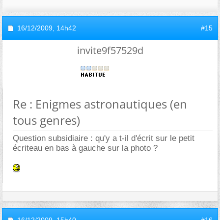
16/12/2009,
14h42
#15
invite9f57529d
Re : Enigmes astronautiques (en
tous genres)
Question subsidiaire : qu'y a t-il d'écrit sur le petit
écriteau en bas à gauche sur la photo ?
16/12/2009,
15h40
#16