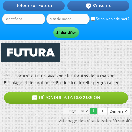
Retour sur Futura
S'inscrire

Se souvenir de moi ?
Forum
Futura-Maison : les forums de la maison
Bricolage et décoration
Etude structurelle pergola acier

RÉPONDRE À LA DISCUSSION
Page 1 sur 2
1
Dernière
Affichage des résultats 1 à 30 sur 40