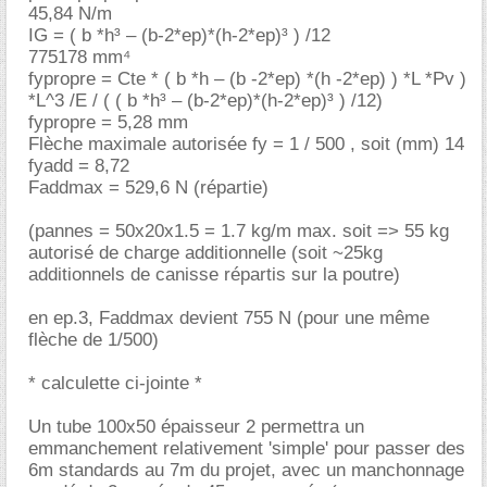
45,84 N/m
IG = ( b *h³ – (b-2*ep)*(h-2*ep)³ ) /12
775178 mm⁴
fypropre = Cte * ( b *h – (b -2*ep) *(h -2*ep) ) *L *Pv )
*L^3 /E / ( ( b *h³ – (b-2*ep)*(h-2*ep)³ ) /12)
fypropre = 5,28 mm
Flèche maximale autorisée fy = 1 / 500 , soit (mm) 14
fyadd = 8,72
Faddmax = 529,6 N (répartie)
(pannes = 50x20x1.5 = 1.7 kg/m max. soit => 55 kg
autorisé de charge additionnelle (soit ~25kg
additionnels de canisse répartis sur la poutre)
en ep.3, Faddmax devient 755 N (pour une même
flèche de 1/500)
* calculette ci-jointe *
Un tube 100x50 épaisseur 2 permettra un
emmanchement relativement 'simple' pour passer des
6m standards au 7m du projet, avec un manchonnage