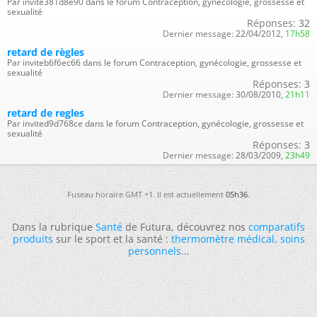
Par invite381d8e90 dans le forum Contraception, gynécologie, grossesse et
sexualité
Réponses:
32
Dernier message:
22/04/2012,
17h58
retard de règles
Par inviteb6f6ec66 dans le forum Contraception, gynécologie, grossesse et
sexualité
Réponses:
3
Dernier message:
30/08/2010,
21h11
retard de regles
Par invited9d768ce dans le forum Contraception, gynécologie, grossesse et
sexualité
Réponses:
3
Dernier message:
28/03/2009,
23h49
Fuseau horaire GMT +1. Il est actuellement
05h36
.
Dans la rubrique
Santé
de Futura, découvrez nos
comparatifs
produits
sur le sport et la santé :
thermomètre médical
,
soins
personnels
...