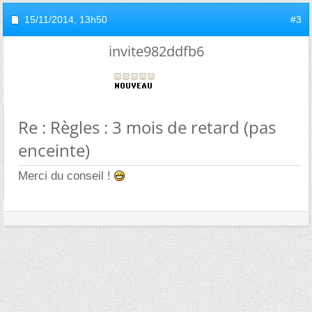
15/11/2014,
13h50
#3
invite982ddfb6
Re : Règles : 3 mois de retard (pas
enceinte)
Merci du conseil !